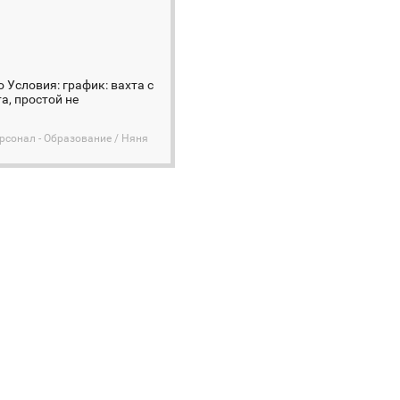
 Условия: график: вахта с
а, простой не
сонал - Образование / Няня