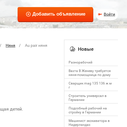
Войти
Няня
Au pair няня
Новые
Разнорабочий
Вахта В Женеву требуется
няня-помощница по дому
Сварщик mag 135 136 ж м
г
Строитель универсал в
Германии
Подсобный рабочий на
ящая детей.
стройку в Германии
Машинист экскаватора в
Нидерландах