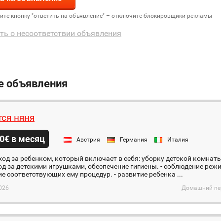
дите кнопку "ответить на объявление" – отключите блокировщики рекламы
ть о несоответствии объявления
е объявления
тся няня
0€ в месяц
Австрия
Германия
Италия
од за ребенком, который включает в себя: уборку детской комнаты
од за детскими игрушками, обеспечение гигиены. - соблюдение реж
е соответствующих ему процедур. - развитие ребенка ...
026
Домашний пер