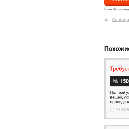
Если Вы не ви
Сообщи
Похожи
Требуе
150
Полный ух
вещей, ух
проведени
06.08.2