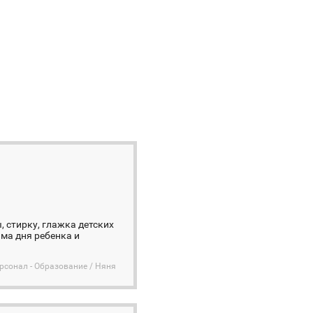
, стирку, глажка детских
има дня ребенка и
сонал - Образование / Няня