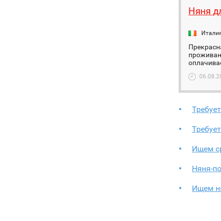
Няня д
Итали
Прекрасна
проживани
оплачивае
06.08.2
Требуе
Требуе
Ищем с
Няня-п
Ищем н