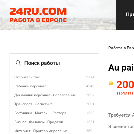
Пре
Работа в Ев
Поиск работы
Au pai
Строительство
5174
20
Рабочий персонал
4249
зарплата
Домашний персонал - Образование
2832
Транспорт - Логистика
2001
Гостиница - Магазин - Ресторан
1338
Требуется 
Бизнес - Финансы - Продажи
1321
В семье тро
Интернет - Программирование
369