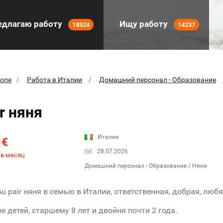
длагаю работу
Ищу работу
18524
14237
ропе
Работа в Италии
Домашний персонал - Образование
r няня
0
Италия
€
28.07.2026
 в месяц
Домашний персонал - Образование / Няня
Au pair няня в семью в Италии, ответственная, добрая, люб
е детей, старшему 8 лет и двойня почти 2 года.