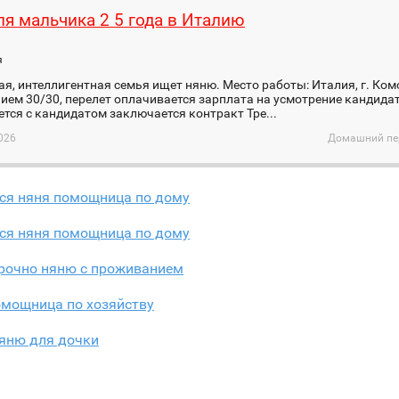
ля мальчика 2 5 года в Италию
я
я, интеллигентная семья ищет няню. Место работы: Италия, г. Комо
ем 30/30, перелет оплачивается зарплата на усмотрение кандидат
тся с кандидатом заключается контракт Тре...
026
Домашний пер
тся няня помощница по дому
тся няня помощница по дому
рочно няню с проживанием
омощница по хозяйству
яню для дочки