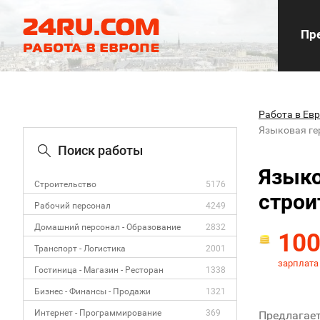
Пре
Работа в Ев
Языковая ге
Поиск работы
Языко
Строительство
5176
строи
Рабочий персонал
4249
Домашний персонал - Образование
2832
10
Транспорт - Логистика
2001
зарплата
Гостиница - Магазин - Ресторан
1338
Бизнес - Финансы - Продажи
1321
Интернет - Программирование
369
Предлагает