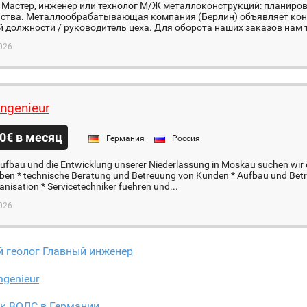
 Мастер, инженер или технолог М/Ж металлоконструкций: планиров
ьства. Металлообрабатывающая компания (Берлин) объявляет кон
 должности / руководитель цеха. Для оборота наших заказов нам т
026
ingenieur
0€ в месяц
Германия
Россия
ufbau und die Entwicklung unserer Niederlassung in Moskau suchen wir 
aben * technische Beratung und Betreuung von Kunden * Aufbau und Bet
anisation * Servicetechniker fuehren und...
026
й геолог Главный инженер
ngenieur
к ВОЛС в Германии