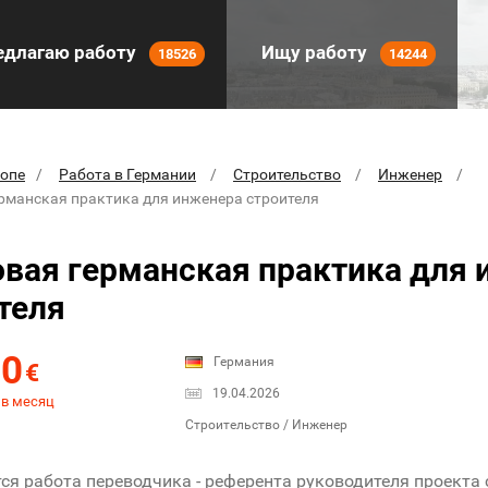
длагаю работу
Ищу работу
18526
14244
ропе
Работа в Германии
Строительство
Инженер
рманская практика для инженера строителя
вая германская практика для
теля
00
Германия
€
19.04.2026
 в месяц
Строительство / Инженер
ся работа переводчика - референта руководителя проекта 