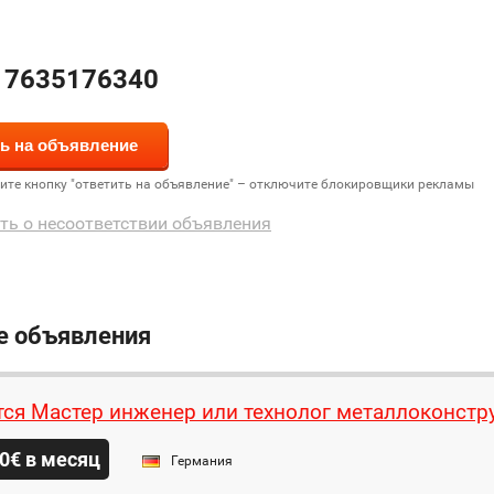
17635176340
дите кнопку "ответить на объявление" – отключите блокировщики рекламы
ть о несоответствии объявления
е объявления
тся Мастер инженер или технолог металлоконстр
0€ в месяц
Германия