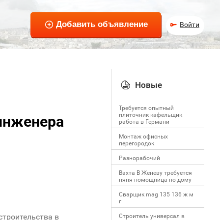
Войти
Новые
Требуется опытный
плиточник кафельщик
 инженера
работa в Германи
Mонтаж офисных
перегородок
Разнорабочий
Вахта В Женеву требуется
няня-помощница по дому
Сварщик mag 135 136 ж м
г
строительства в
Строитель универсал в