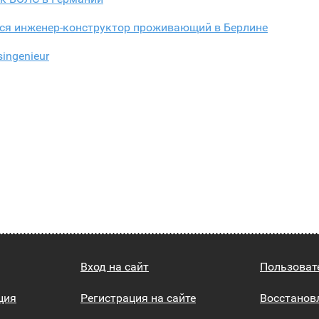
тся инженер-конструктор проживающий в Берлине
singenieur
Вход на сайт
Пользоват
ция
Регистрация на сайте
Восстанов