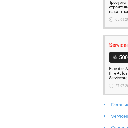
Требуется
строител
вакантной
05.08.2
Service
500
Fuer den A
Ihre Aufg
Serviceorg
27.07.2
Главны
Servicei
Сварщи