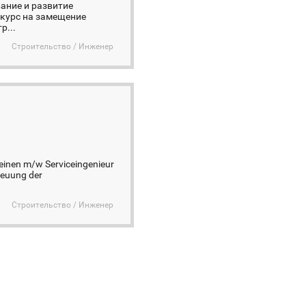
ание и развитие
курс на замещение
р...
Строительство / Инженер
einen m/w Serviceingenieur
reuung der
Строительство / Инженер