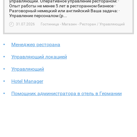
управляющий. Оперативное управление рестораном: ·
Опыт работы не менее 5 лет в ресторанном бизнесе ·
Разговорный немецкий или английский Ваша задача: ·
Управление персоналом (р...
31.07.2026
Гостиница - Магазин - Ресторан / Управляющий
Менеджер ресторана
Управляющий локацией
Управляющий
Hotel Manager
Помощник администратора в отель в Германии