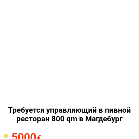
Требуется управляющий в пивной
ресторан 800 qm в Магдебург
5000
€