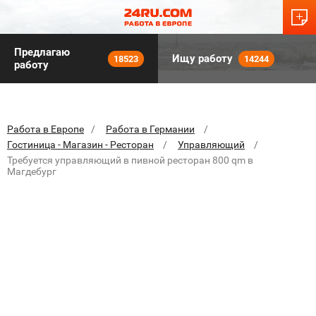
Предлагаю
Ищу работу
18523
14244
работу
Работа в Европе
Работа в Германии
Гостиница - Магазин - Ресторан
Управляющий
Требуется управляющий в пивной ресторан 800 qm в
Магдебург