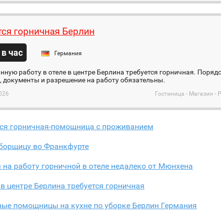
тся горничная Берлин
 в час
Германия
нную работу в отеле в центре Берлина требуется горничная. Поряд
 документы и разрешение на работу обязательны.
026
Гостиница - Магазин - 
тся горничная-помощница с проживанием
борщицу во Франкфурте
на работу горничной в отеле недалеко от Мюнхена
 в центре Берлина требуется горничная
ные помощницы на кухне по уборке Берлин Германия