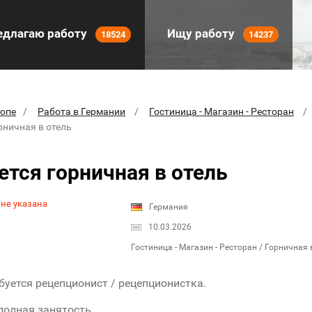
длагаю работу
Ищу работу
18524
14237
ропе
Работа в Германии
Гостиница - Магазин - Ресторан
рничная в отель
ется горничная в отель
 не указана
Германия
10.03.2026
Гостиница - Магазин - Ресторан / Горничная 
буется рецепционист / рецепционисткa.
олная занятость.