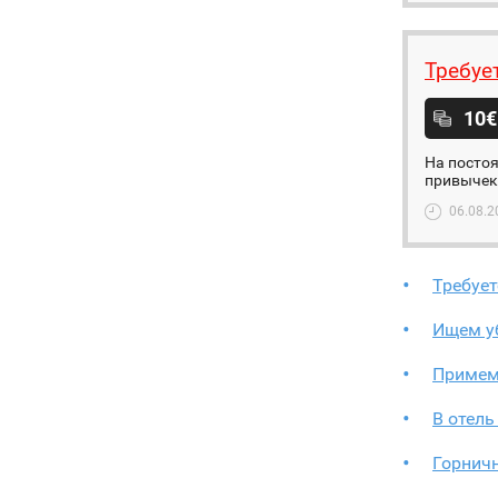
Требуе
10€
На постоя
привычек,
06.08.2
Требуе
Ищем у
Примем 
В отель
Горнич