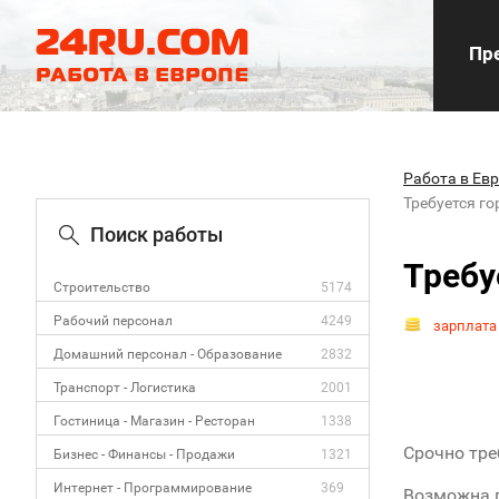
Пре
Работа в Ев
Требуется го
Поиск работы
Требу
Строительство
5174
Рабочий персонал
4249
зарплата
Домашний персонал - Образование
2832
Транспорт - Логистика
2001
Гостиница - Магазин - Ресторан
1338
Срочно тре
Бизнес - Финансы - Продажи
1321
Интернет - Программирование
369
Возможна п