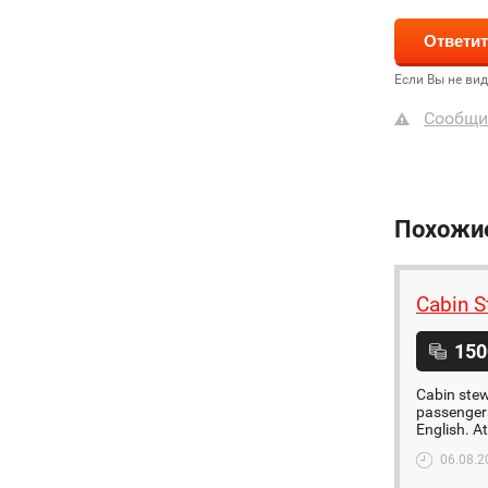
Если Вы не ви
Сообщи
Похожи
Cabin S
150
Cabin stew
passengers
English. At
06.08.2