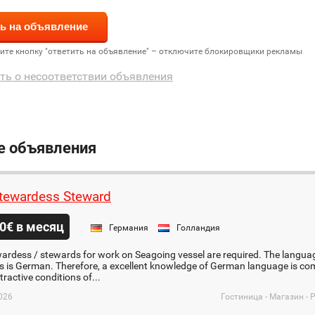
дите кнопку "ответить на объявление" – отключите блокировщики рекламы
ть о несоответствии объявления
е объявления
tewardess Steward
0€ в месяц
Германия
Голландия
ardess / stewards for work on Seagoing vessel are required. The langua
 is German. Therefore, a excellent knowledge of German language is com
tractive conditions of...
026
Гостиница - Магазин - 