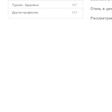
Туризм - Здоровье
587
Oтель в цен
Другие профессии
653
Рассматрив