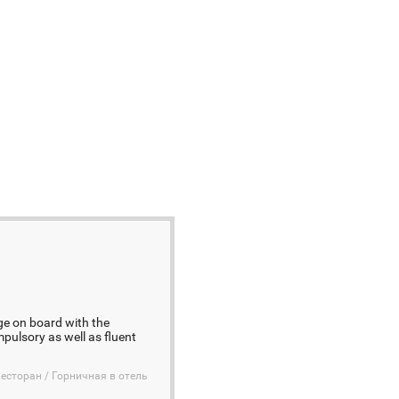
ge on board with the
pulsory as well as fluent
Ресторан / Горничная в отель