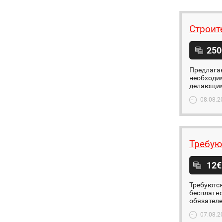
Строит
250
Предлагаю
необходим
делающим 
08.08.2
Требую
12€
Требуютс
бесплатно
обязателе
07.08.2