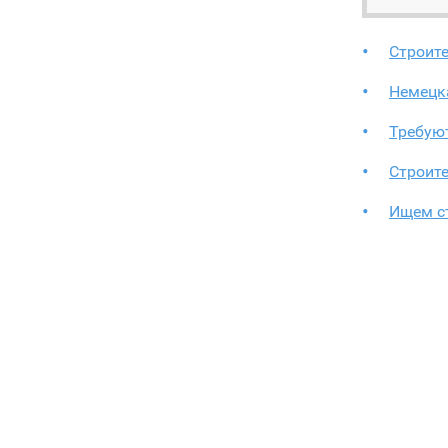
Строит
Немецк
Требуют
Строит
Ищем с