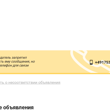
датель запретил
ть ему сообщения, но
+49175
телефон для связи
ть о несоответствии объявления
е объявления