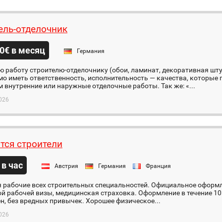
ель-отделочник
0€ в месяц
Германия
 работу строителю-отделочнику (обои, ламинат, декоративная шту
о иметь ответственность, исполнительность — качества, которые
внутренние или наружные отделочные работы. Так же: «...
026
тся строители
 в час
Австрия
Германия
Франция
я рабочие всех строительных специальностей. Официальное оформ
й рабочей визы, медицинская страховка. Оформление в течение 10
н, без вредных привычек. Хорошее физическое...
026