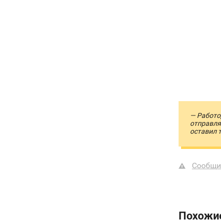
— Работо
отправля
оставил 
Сообщи
Похожи