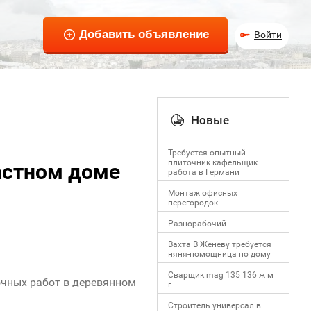
Войти
Новые
Требуется опытный
плиточник кафельщик
частном доме
работa в Германи
Mонтаж офисных
перегородок
Разнорабочий
Вахта В Женеву требуется
няня-помощница по дому
Сварщик mag 135 136 ж м
очных работ в деревянном
г
Строитель универсал в