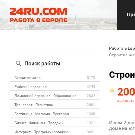
Пре
Работа в Ев
Строительна
Поиск работы
Строи
Строительство
5173
Рабочий персонал
4249
20
Домашний персонал - Образование
2832
зарплата
Транспорт - Логистика
2001
Гостиница - Магазин - Ресторан
1338
Ищем 2 доп
Бизнес - Финансы - Продажи
1321
доме на юг
Интернет - Программирование
369