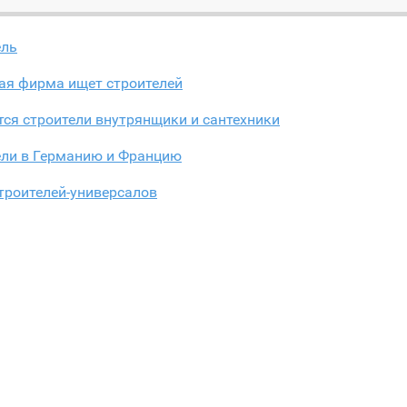
ель
ая фирма ищет строителей
ся строители внутрянщики и сантехники
ели в Германию и Францию
троителей-универсалов