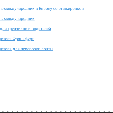
ль-международник в Европу со стажировкой
ль-международник
для грузчиков и водителей
дителя Франкфурт
дителя для перевозки почты