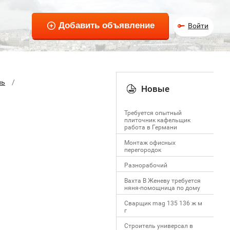
Войти
ль
Новые
Требуется опытный
плиточник кафельщик
работa в Германи
Mонтаж офисных
перегородок
Разнорабочий
Вахта В Женеву требуется
няня-помощница по дому
Сварщик mag 135 136 ж м
г
Строитель универсал в