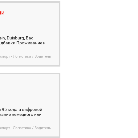
ии
n, Duisburg, Bad
 надбавки Проживание и
спорт - Логистика / Водитель
 95 кода и цифровой
нание немецкого или
спорт - Логистика / Водитель