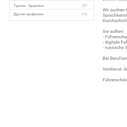
Туризм - Здоровье
587
Wir suchen f
Другие профессии
652
Sprachkennt
Durchschnitt
Sie sollten:
- Führersche
- digitale F
- russische 
Bei Berufsa
Verdienst: 
Führerschei