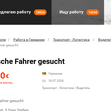
длагаю работу
Ищу работу
18524
14244
ропе
Работа в Германии
Транспорт - Логистика
Водите
hrer gesucht
sche Fahrer gesucht
00
Германия
€
18.07.2026
 в месяц
Транспорт - Логистика / Водитель
ahrer gesucht
it, 5 freie Stellen.