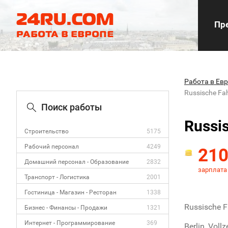
Пре
Работа в Ев
Russische Fa
Поиск работы
Russi
Строительство
5175
Рабочий персонал
4249
21
Домашний персонал - Образование
2832
зарплата
Транспорт - Логистика
2001
Гостиница - Магазин - Ресторан
1338
Russische F
Бизнес - Финансы - Продажи
1321
Интернет - Программирование
369
Berlin, Vollze