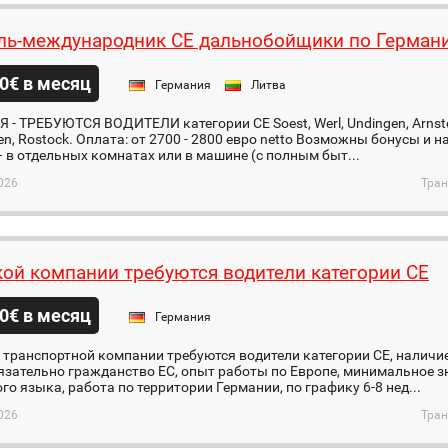
ль-международник СЕ дальнобойщики по Герман
0€ в месяц
Германия
Литва
- ТРЕБУЮТСЯ ВОДИТЕЛИ категории CE Soest, Werl, Undingen, Arnstei
n, Rostock. Оплата: от 2700 - 2800 евро netto Возможны бонусы и
 в отдельных комнатах или в машине (с полным быт...
026
Тран
ой компании требуются водители категории CE
0€ в месяц
Германия
транспортной компании требуются водители категории СЕ, наличие
язательно гражданство ЕС, опыт работы по Европе, минимальное з
го языка, работа по территории Германии, по графику 6-8 нед...
026
Тран