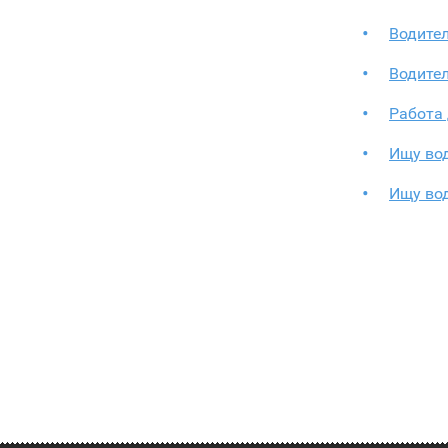
Водите
Водите
Работа 
Ищу во
Ищу во