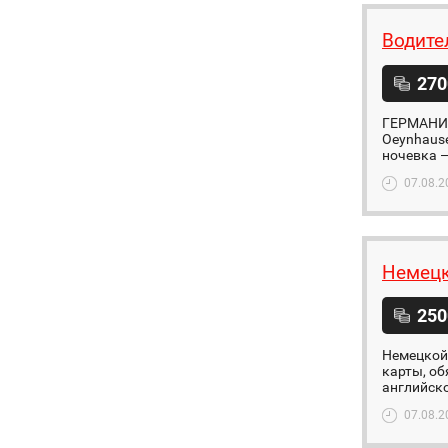
Водите
270
ГЕРМАНИЯ 
Oeynhause
ночевка —
07.08.2
Немецк
250
Немецкой 
карты, об
английско
07.08.2