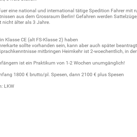
uer eine national und international tätige Spedition Fahrer mit 
nissen aus dem Grossraum Berlin! Gefahren werden Sattelzüge
 nicht älter als 3 Jahre.
in Klasse CE (alt FS-Klasse 2) haben
ahrerkarte sollte vorhanden sein, kann aber auch später beantrag
Sprachkenntnisse mitbringen Heimkehr ist 2-woechentlich, in der
nfängern ist ein Praktikum von 1-2 Wochen unumgänglich!
Anfang 1800 € brutto/pl. Spesen, dann 2100 € plus Spesen
n: LKW