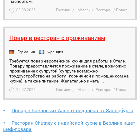
паспортом.
03.08.2026
Гостиница - Магазин - Ресторан / Повар
Повар в ресторан с проживанием
Германия
Франция
Требуется повар европейской кухни для работы в Отеле.
Повару предоставляется проживание в отеле, возможно
проживание с супругой (супруге возможно
трудоустройство на работу - горничной и помощником на
кухне), а также питание. Желательно иметь ...
29.07.2026
Гостиница - Магазин - Ресторан / Повар
Повар в Баварских Альпах недалеко от Зальцбурга
Ресторан Chutney с индийской кухне в Берлине ищет
шеф-повара