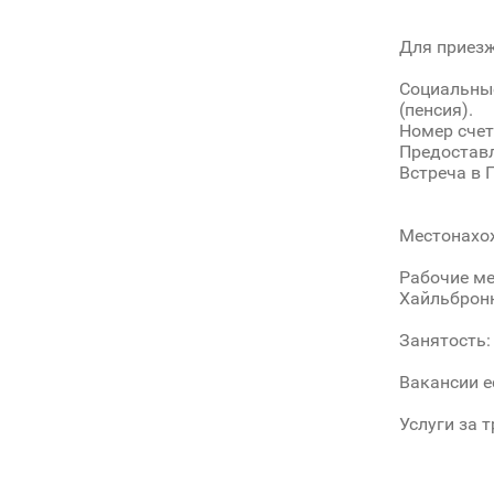
Для приезж
Социальные
(пенсия).
Номер счет
Предоставл
Встреча в 
Местонахож
Рабочие ме
Хайльбронн
Занятость:
Вакансии е
Услуги за 