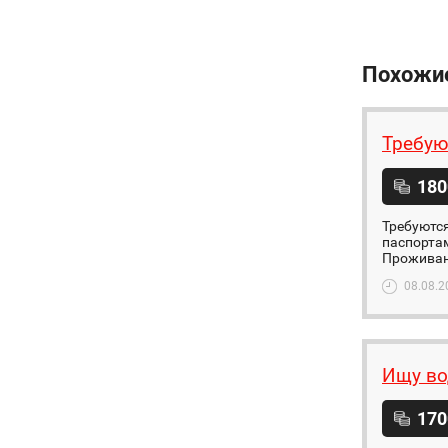
Похожи
Требую
180
Требуются
паспортам
Проживани
08.08.2
Ищу во
170