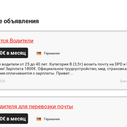
е объявления
тся Водители
0€ в месяц
Германия
 водители от 25 до 40 лет. Категория В (3,5т) возить почту на DPD и
и! Зарплата 1800€. Официальное трудоустройство, мед. страховка,
е оплачивается с зарплаты. Привет...
026
Тран
дителя для перевозки почты
0€ в месяц
Германия