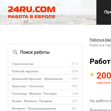
Пре
Работа в Ев
Работа в Ге
Поиск работы
Работ
Строительство
5173
Рабочий персонал
4249
20
Домашний персонал - Образование
2832
зарплата
Транспорт - Логистика
2001
Гостиница - Магазин - Ресторан
1338
На работу 
Бизнес - Финансы - Продажи
1321
Интернет - Программирование
369
Водители 