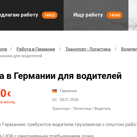
длагаю работу
Ищу работу
18522
14243
ропе
Работа в Германии
Транспорт - Логистика
Водите
рмании для водителей
а в Германии для водителей
00
Германия
€
28.01.2026
 в месяц
Транспорт - Логистика / Водитель
в Германию требуются водители грузовиков с опытом рабо
на LKW с ежедневным пребыванием дома