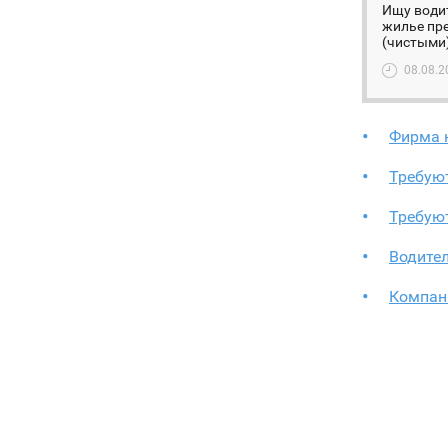
Ищу водит
жилье пре
(чистыми)
08.08.2
Фирма н
Требую
Требуют
Водител
Компан