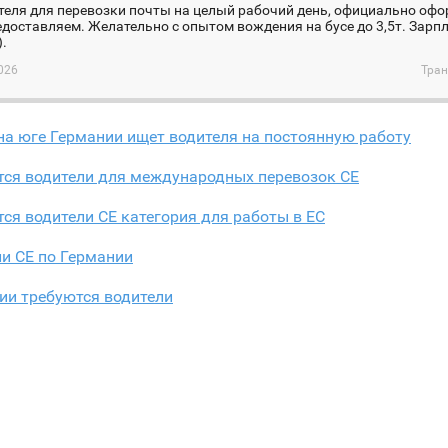
еля для перевозки почты на целый рабочий день, официально офо
доставляем. Желательно с опытом вождения на бусе до 3,5т. Зарпл
.
026
Тран
а юге Германии ищет водителя на постоянную работу
тся водители для международных перевозок CE
ся водители СЕ категория для работы в ЕС
и СЕ по Германии
ии требуются водители