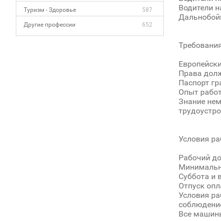
Водители н
Туризм - Здоровье
587
Дальнобойщ
Другие профессии
652
Требования
Европейски
Права долж
Паспорт гр
Опыт рабо
Знание нем
трудоустро
Условия ра
Рабочий до
Минимальна
Суббота и 
Отпуск опл
Условия ра
соблюдение
Все машин