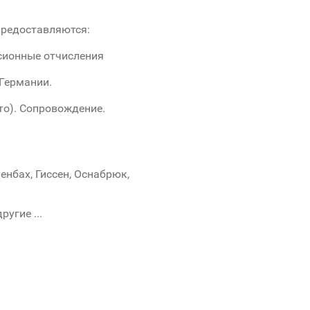
предоставляются:
сионные отчисления
 Германии.
сто). Сопровождение.
нбах, Гиссен, Оснабрюк,
угие ...