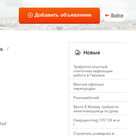
Войти
ль
Новые
Требуется опытный
плиточник кафельщик
работa в Германи
Mонтаж офисных
перегородок
Разнорабочий
Вахта В Женеву требуется
няня-помощница по дому
Сварщик mag 135 136 ж м
ты!
г
Строитель универсал в