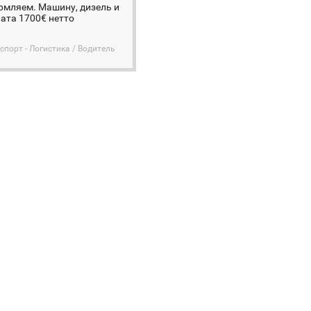
рмляем. Машину, дизель и
ата 1700€ нетто
спорт - Логистика / Водитель