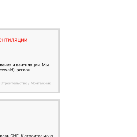
вентиляции
пления и вентиляции. Мы
eewald), регион
Строительство / Монтажник
ждан СНГ. К строительную