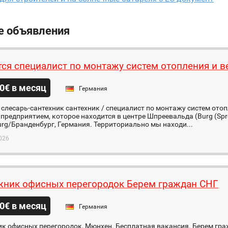
е объявления
тся специалист по монтажу систем отопления и 
0€ в месяц
Германия
 слесарь-сантехник сантехник / специалист по монтажу систем ото
предприятием, которое находится в центре Шпреевальда (Burg (Spr
rg/Бранденбург, Германия. Территориально мы находи...
026
ник офисных перегородок Берем граждан СНГ
0€ в месяц
Германия
к офисных перегородок, Мюнхен. Бесплатная вакансия. Берем гра