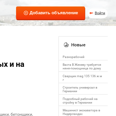
Войти
Новые
Разнорабочий
х и на
Вахта В Женеву требуется
няня-помощница по дому
Сварщик mag 135 136 ж м
г
Строитель универсал в
Германии
Подсобный рабочий на
стройку в Германии
Машинист экскаватора в
щики, бетонщики,
Нидерландах