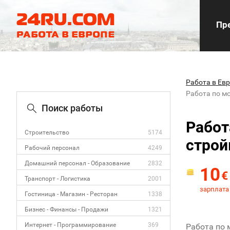
Пре
Работа в Ев
Работа по м
Поиск работы
Работ
Строительство
5174
строй
Рабочий персонал
4249
Домашний персонал - Образование
2832
10
€
Транспорт - Логистика
2001
зарплата 
Гостиница - Магазин - Ресторан
1338
Бизнес - Финансы - Продажи
1321
Интернет - Программирование
369
Работа по 