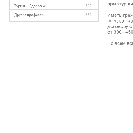
арматурщик
Туризм - Здоровье
587
Иметь граж
Другие профессии
653
спецодежду
договору о
от 300 - 45
По всем во