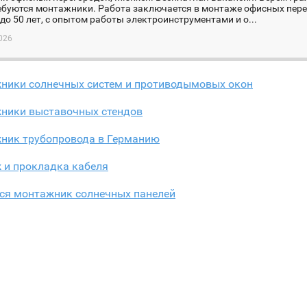
ебуются монтажники. Работа заключается в монтаже офисных пере
о 50 лет, с опытом работы электроинструментами и о...
026
ники солнечных систем и противодымовых окон
ники выставочных стендов
ник трубопровода в Германию
 и прокладка кабеля
тся монтажник солнечных панелей