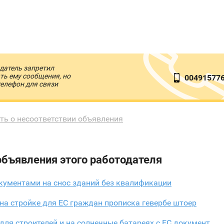
датель запретил
ть ему сообщения, но
00491577
телефон для связи
ть о несоответствии объявления
объявления этого работодателя
кументами на снос зданий без квалификации
на стройке для ЕС граждан прописка гевербе штоер
для строителей и на солнечные батареях с ЕС документ