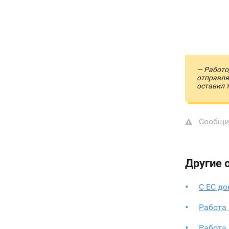
— Работо
отправля
оставил 
Сообщи
Другие 
С ЕС до
Работа 
Работа 