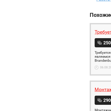
Похожи
Требуе
250
Требуется
являемся 
Brandenbu
06.08.2
Монтаж
290
Монтажни