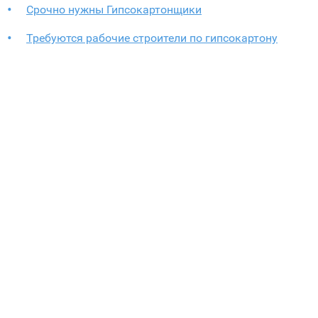
Срочно нужны Гипсокартонщики
Требуются рабочие строители по гипсокартону