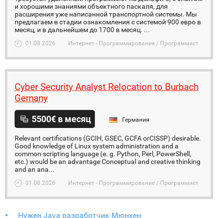
и хорошими знаниями объектного паскаля, для
расширения уже написанной транспортной системы. Мы
предлагаем в стадии ознакомления с системой 900 евро в
месяц, и в дальнейшем до 1700 в месяц. ...
01.08.2026
Интернет - Программирование / Программист
Cyber Security Analyst Relocation to Burbach
Gernany
5500€ в месяц
Германия
Relevant certifications (GCIH, GSEC, GCFA orCISSP) desirable.
Good knowledge of Linux system administration and a
common scripting language (e. g. Python, Perl, PowerShell,
etc.) would be an advantage Conceptual and creative thinking
and an ana...
01.08.2026
Интернет - Программирование / Программист
Нужен Java разработчик Мюнхен