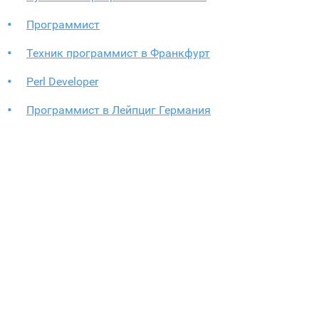
Программист
Техник программист в Франкфурт
Perl Developer
Программист в Лейпциг Германия