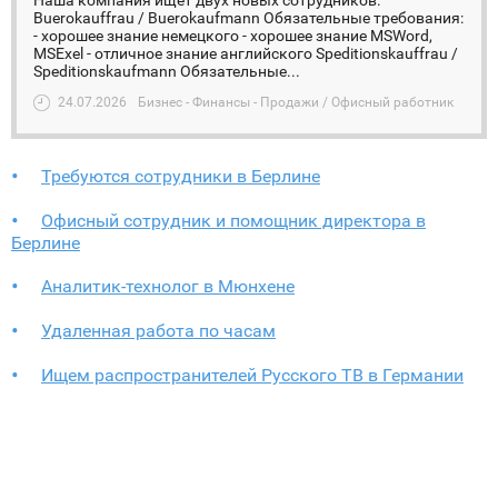
Наша компания ищет двух новых сотрудников.
Buerokauffrau / Buerokaufmann Обязательные требования:
- хорошее знание немецкого - хорошее знание MSWord,
MSExel - отличное знание английского Speditionskauffrau /
Speditionskaufmann Обязательные...
24.07.2026
Бизнес - Финансы - Продажи / Офисный работник
Требуются сотрудники в Берлине
Офисный сотрудник и помощник директора в
Берлине
Аналитик-технолог в Мюнхене
Удаленная работа по часам
Ищем распространителей Русского ТВ в Германии