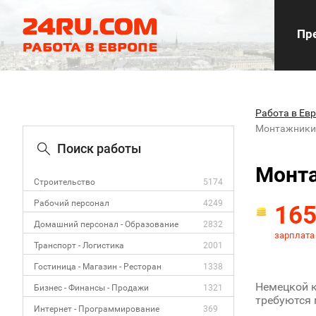
Пре
Работа в Ев
Монтажники
Поиск работы
Монта
Строительство
5174
Рабочий персонал
4249
16
Домашний персонал - Образование
2832
зарплата
Транспорт - Логистика
2001
Гостиница - Магазин - Ресторан
1338
Немецкой к
Бизнес - Финансы - Продажи
1321
требуются 
Интернет - Программирование
369