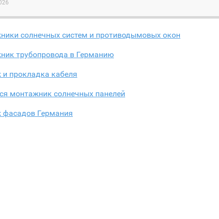
026
ники солнечных систем и противодымовых окон
ник трубопровода в Германию
 и прокладка кабеля
тся монтажник солнечных панелей
 фасадов Германия