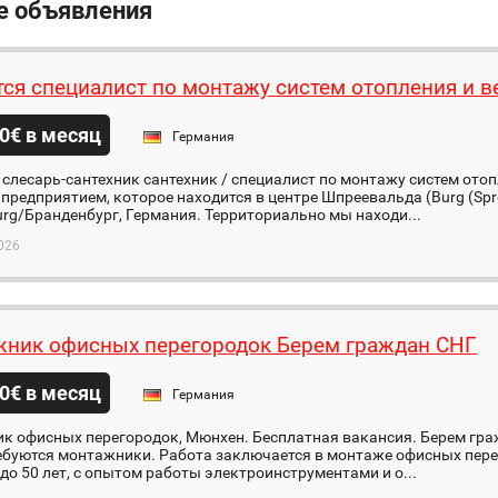
е объявления
тся специалист по монтажу систем отопления и 
0€ в месяц
Германия
 слесарь-сантехник сантехник / специалист по монтажу систем ото
предприятием, которое находится в центре Шпреевальда (Burg (Spr
rg/Бранденбург, Германия. Территориально мы находи...
026
ник офисных перегородок Берем граждан СНГ
0€ в месяц
Германия
к офисных перегородок, Мюнхен. Бесплатная вакансия. Берем гра
ебуются монтажники. Работа заключается в монтаже офисных пере
о 50 лет, с опытом работы электроинструментами и о...