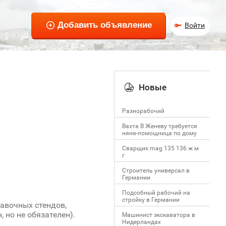
Войти
Новые
Разнорабочий
Вахта В Женеву требуется
няня-помощница по дому
Сварщик mag 135 136 ж м
г
Строитель универсал в
Германии
Подсобный рабочий на
стройку в Германии
авочных стендов,
 но не обязателен).
Машинист экскаватора в
Нидерландах