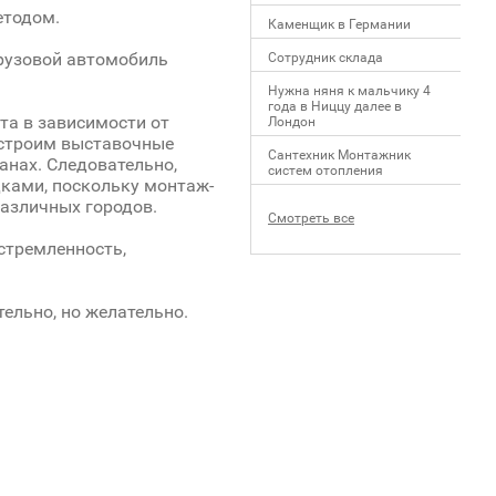
етодом.
Каменщик в Германии
грузовой автомобиль
Сотрудник склада
Нужна няня к мальчику 4
года в Ниццу далее в
та в зависимости от
Лондон
 строим выставочные
Сантехник Монтажник
ранах. Следовательно,
систем отопления
дками, поскольку монтаж-
азличных городов.
Смотреть все
устремленность,
ельно, но желательно.