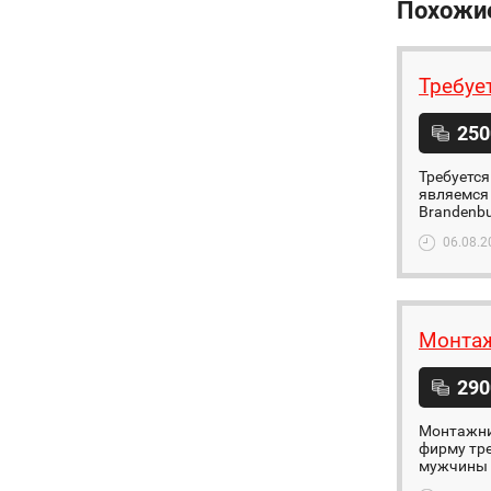
Похожи
Требуе
250
Требуется
являемся 
Brandenbu
06.08.2
Монтаж
290
Монтажни
фирму тр
мужчины д