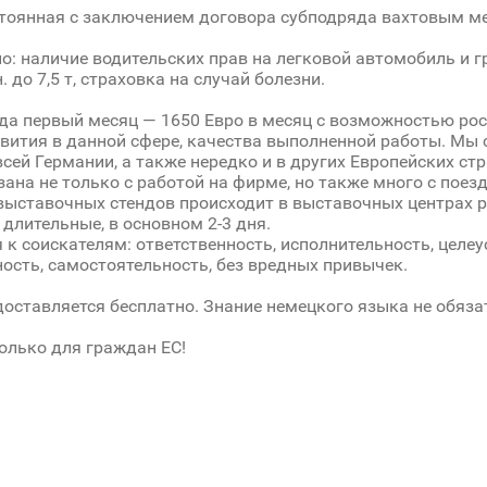
тоянная с заключением договора субподряда вахтовым м
о: наличие водительских прав на легковой автомобиль и 
 до 7,5 т, страховка на случай болезни.
да первый месяц — 1650 Евро в месяц с возможностью рос
вития в данной сфере, качества выполненной работы. Мы
всей Германии, а также нередко и в других Европейских ст
зана не только с работой на фирме, но также много с поез
ыставочных стендов происходит в выставочных центрах р
 длительные, в основном 2-3 дня.
 к соискателям: ответственность, исполнительность, целе
ость, самостоятельность, без вредных привычек.
оставляется бесплатно. Знание немецкого языка не обязат
олько для граждан ЕС!