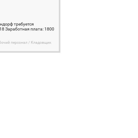
ендорф требуется
18 Заработная плата: 1800
бочий персонал / Кладовщик