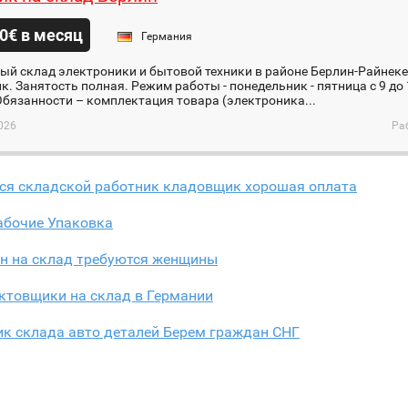
0€ в месяц
Германия
ый склад электроники и бытовой техники в районе Берлин-Райнек
. Занятость полная. Режим работы - понедельник - пятница c 9 до 
Обязанности – комплектация товара (электроника...
026
Ра
тся складской работник кладовщик хорошая оплата
абочие Упаковка
ин на склад требуются женщины
ктовщики на склад в Германии
ик склада авто деталей Берем граждан СНГ