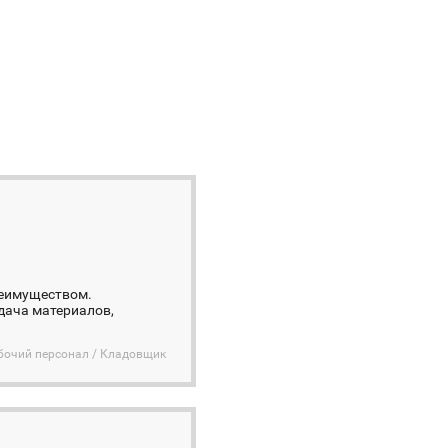
реимуществом.
дача материалов,
бочий персонал / Кладовщик