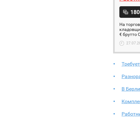
180
На торгов
кладовщик
€ брутто 
27.07.2
Требуе
Разнор
В Берл
Компле
Работн