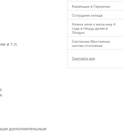
Каменщик в Германии
Сотрудник склада
Нужна няня к мальчику 4
года в Ниццу далее в
Лондон
Сантехник Монтажник
е и т.п.
систем отопления
Смотреть все
;
м.
Ваши дополнительные