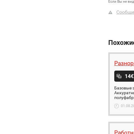
Если Вы не ви
Сообщи
Похожи
Разнор
14€
Базовые з
Аккуратны
полуфабри
01.08.2
Работн