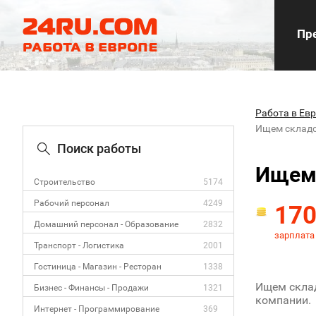
Пре
Работа в Ев
Ищем складс
Поиск работы
Ищем 
Строительство
5174
Рабочий персонал
4249
17
Домашний персонал - Образование
2832
зарплата
Транспорт - Логистика
2001
Гостиница - Магазин - Ресторан
1338
Ищем склад
Бизнес - Финансы - Продажи
1321
компании.
Интернет - Программирование
369