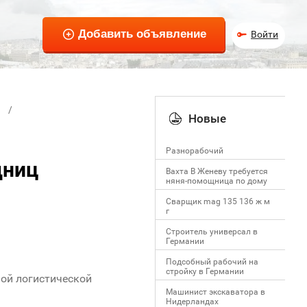
Войти
Новые
Разнорабочий
дниц
Вахта В Женеву требуется
няня-помощница по дому
Сварщик mag 135 136 ж м
г
Строитель универсал в
Германии
Подсобный рабочий на
стройку в Германии
ой логистической
Машинист экскаватора в
Нидерландах