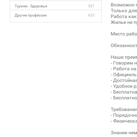
Возможно п
Туризм - Здоровье
587
Только для
Другие профессии
653
Работа как
Жилье не п
Место рабо
Обязанност
Наши преи
- Говорим 
- Работа н
- Официаль
- Достойна
- Удобное 
- Бесплатн
- Бесплатн
Требования
- Порядочн
- Физическ
Знание нем