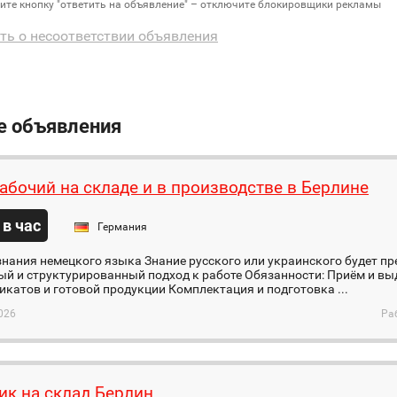
дите кнопку "ответить на объявление" – отключите блокировщики рекламы
ть о несоответствии объявления
е объявления
абочий на складе и в производстве в Берлине
 в час
Германия
нания немецкого языка Знание русского или украинского будет п
й и структурированный подход к работе Обязанности: Приём и вы
катов и готовой продукции Комплектация и подготовка ...
026
Ра
ик на склад Берлин