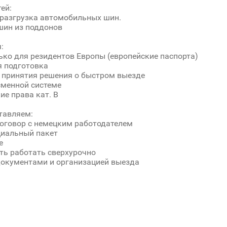
ей:
 разгрузка автомобильных шин.
шин из поддонов
:
ько для резидентов Европы (европейские паспорта)
я подготовка
 принятия решения о быстром выезде
сменной системе
ие права кат. В
тавляем:
оговор с немецким работодателем
циальный пакет
е
ь работать сверхурочно
окументами и организацией выезда