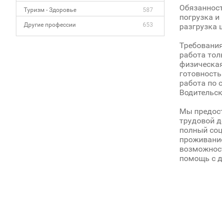
Обязанност
Туризм - Здоровье
587
погрузка и
Другие профессии
653
разгрузка 
Требования
работа тол
физическа
готовность
работа по 
Водительск
Мы предос
трудовой д
полный со
проживани
возможност
помощь с д