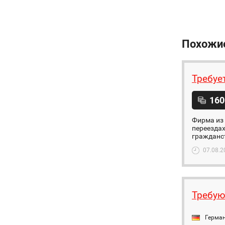
Похожи
Требуе
160
Фирма из 
переездах
гражданст
07.08.2
Требую
Герма