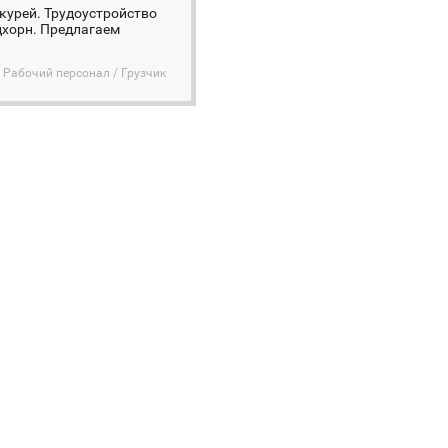
курей. Трудоустройство
дхорн. Предлагаем
Рабочий персонал / Грузчик