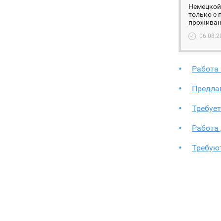
Немецкой 
только с 
проживани
06.08.2
Работа
Предла
Требует
Работа
Требуют