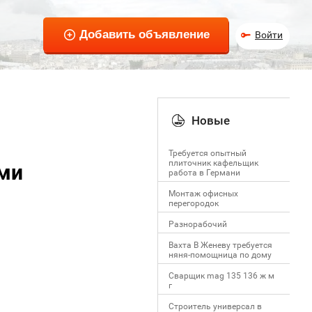
Войти
Новые
Требуется опытный
плиточник кафельщик
ами
работa в Германи
Mонтаж офисных
перегородок
Разнорабочий
Вахта В Женеву требуется
няня-помощница по дому
Сварщик mag 135 136 ж м
г
Строитель универсал в