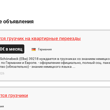
е объявления
тся грузчик на квартирные переезды
0€ в месяц
Германия
Schönebeck (Elbe) 39218 нуждается в грузчиках со знанием немецк
 по Германии и Европе. - оформление официально, полный соц. паке
во (обязательно) - знание немецкого языка ...
026
тся грузчики
ния