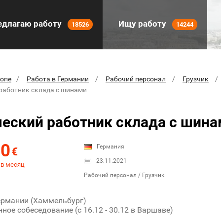
длагаю работу
Ищу работу
18526
14244
ропе
Работа в Германии
Рабочий персонал
Грузчик
работник склада с шинами
еский работник склада с шин
90
Германия
€
23.11.2021
 в месяц
Рабочий персонал / Грузчик
ермании (Хаммельбург)
ное собеседование (с 16.12 - 30.12 в Варшаве)