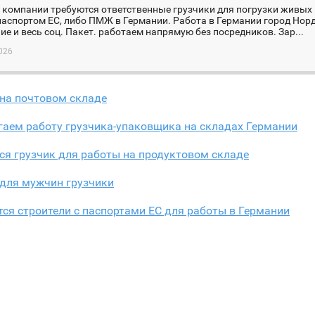
компании требуются ответственные грузчики для погрузки живых 
паспортом ЕС, либо ПМЖ в Германии. Работа в Германии город Нор
е и весь соц. Пакет. работаем напрямую без посредников. Зар...
026
 на почтовом складе
гаем работу грузчика-упаковщика на складах Германии
ся грузчик для работы на продуктовом складе
 для мужчин грузчики
ся cтроители с паспортами ЕС для работы в Германии