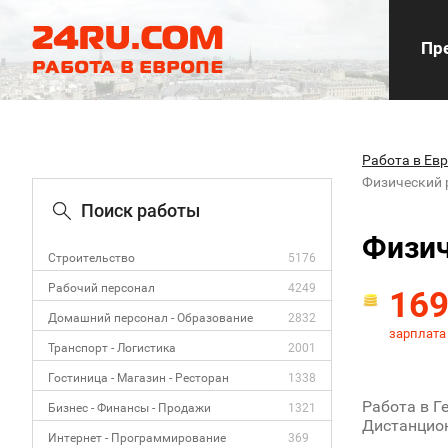
Пре
Работа в Ев
Физический 
Поиск работы
Физич
Строительство
5176
Рабочий персонал
4249
16
Домашний персонал - Образование
2832
зарплата
Транспорт - Логистика
2001
Гостиница - Магазин - Ресторан
1338
Работа в Г
Бизнес - Финансы - Продажи
1321
Дистанцион
Интернет - Программирование
369