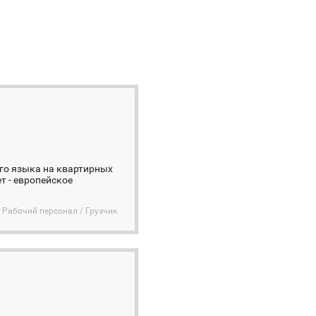
ого языка на квартирных
т - европейское
Рабочий персонал / Грузчик