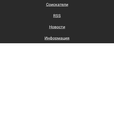
Соискатели
RSS
Новости
Информация
Биржи труда
Вход на сайт
Регистрация на сайте
Каталог
Пользовательское соглашение
Восстановление пароля