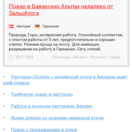
Повар в Баварских Альпах недалеко от
Зальцбурга
Австрия
Германия
Природа, Горы, интересная работа. Спокойный коллектив,
с опытом работы от 5 лет, предпочтительно в хороших
отелях. Резюме прошу на почту. Для имеющих
разрешение на работу в Германии. Сеть отелей.
28.07.2026
Гостиница - Магазин - Ресторан / Повар
Ресторан Chutney с индийской кухне в Берлине ищет
шеф-повара
Требуется повар в ресторан
Работа в русском ресторане, Берлин
Ищем повара со знанием немецкой кухни
Повар с проживанием в отеле