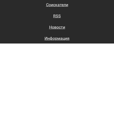
Соискатели
RSS
Новости
Информация
Биржи труда
Вход на сайт
Регистрация на сайте
Каталог
Пользовательское соглашение
Восстановление пароля