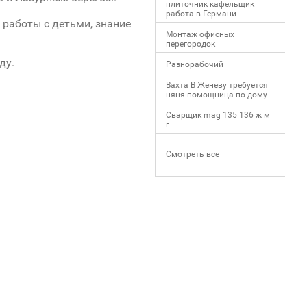
плиточник кафельщик
работa в Германи
 работы с детьми, знание
Mонтаж офисных
перегородок
ду.
Разнорабочий
Вахта В Женеву требуется
няня-помощница по дому
Сварщик mag 135 136 ж м
г
Смотреть все