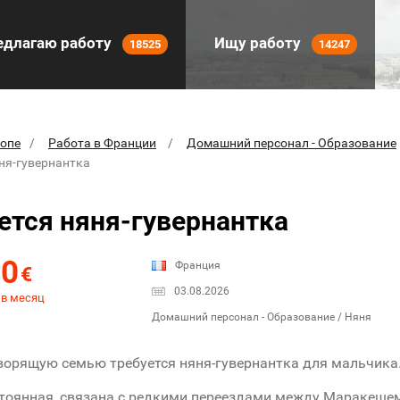
длагаю работу
Ищу работу
18525
14247
ропе
Работа в Франции
Домашний персонал - Образование
яня-гувернантка
ется няня-гувернантка
00
Франция
€
03.08.2026
 в месяц
Домашний персонал - Образование / Няня
ворящую семью требуется няня-гувернантка для мальчика
тоянная, связана с редкими переездами между Маракеше