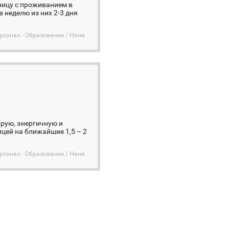
ницу с проживанием в
 неделю из них 2-3 дня
сонал - Образование / Няня
брую, энергичную и
цей на ближайшие 1,5 – 2
сонал - Образование / Няня