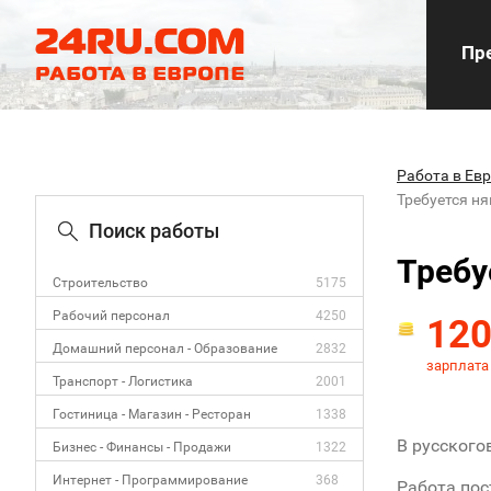
Пре
Работа в Ев
Требуется н
Поиск работы
Требу
Строительство
5175
Рабочий персонал
4250
12
Домашний персонал - Образование
2832
зарплата
Транспорт - Логистика
2001
Гостиница - Магазин - Ресторан
1338
В русского
Бизнес - Финансы - Продажи
1322
Интернет - Программирование
368
Работа пос