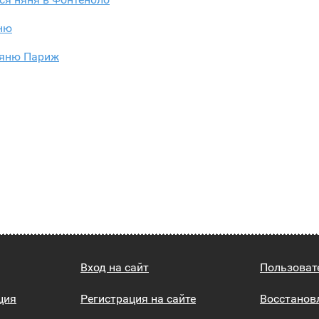
ню
яню Париж
Вход на сайт
Пользоват
ция
Регистрация на сайте
Восстанов