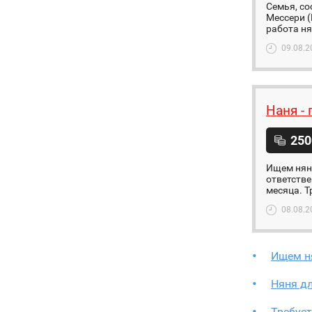
Семья, со
Мессери (
работа ня
09.08.2
Наня -
250
Ищем няню
ответстве
месяца. Тр
08.08.2
Ищем н
Няня д
Требует