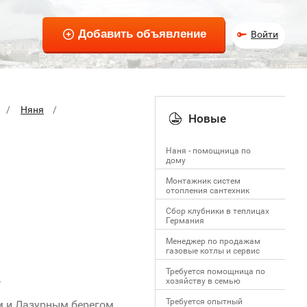
Войти
Няня
Новые
Наня - помощница по
дому
Монтажник систем
отопления сантехник
Сбор клубники в теплицах
Германия
Менеджер по продажам
газовые котлы и сервис
Требуется помощница по
.
хозяйству в семью
Требуется опытный
м и Лазурным берегом.