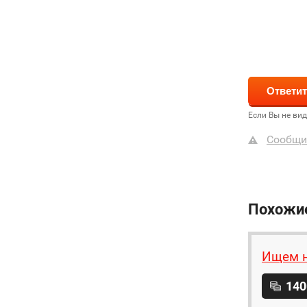
Если Вы не ви
Сообщи
Похожи
Ищем н
140