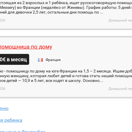
стоящая из 2 взрослых и 1 ребёнка, ищет русскоговорящую помощ
Messery) во Франции (недалёко от Женевы). График работы: 5 дней в
ней для девочки 2,5 лет, остальные дни помощь по ...
026
Домашний пер
 помощница по дому
0€ в месяц
Франция
 - помощницу по дому на юге Франции на 1,5 – 2 месяца. Ищем до
нную женщину, которая любит детей и готова стать нашей помощни
ое детей — 10,9 и 5 лет, все ходят в школу. Основно...
026
Домашний пер
яню
ля ребенка
ся няня в Фонтенбло