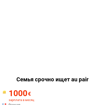
Семья срочно ищет au pair
1000
€
зарплата в месяц
Франция