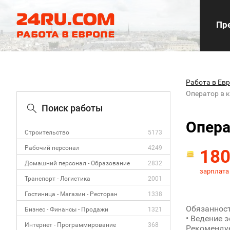
Пре
Работа в Ев
Оператор в к
Поиск работы
Опера
Строительство
5173
Рабочий персонал
4249
18
Домашний персонал - Образование
2832
зарплата
Транспорт - Логистика
2001
Гостиница - Магазин - Ресторан
1338
Обязанност
Бизнес - Финансы - Продажи
1321
• Ведение 
Интернет - Программирование
368
Рекомендуе