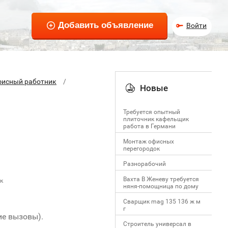
Войти
исный работник
Новые
Требуется опытный
плиточник кафельщик
работa в Германи
Mонтаж офисных
перегородок
Разнорабочий
Вахта В Женеву требуется
к
няня-помощница по дому
Сварщик mag 135 136 ж м
г
ие вызовы).
Строитель универсал в