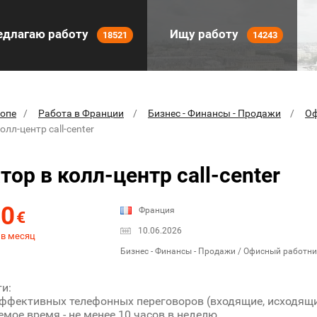
длагаю работу
Ищу работу
18521
14243
ропе
Работа в Франции
Бизнес - Финансы - Продажи
Оф
олл-центр call-center
тор в колл-центр call-center
00
Франция
€
10.06.2026
 в месяц
Бизнес - Финансы - Продажи / Офисный работни
и:
эффективных телефонных переговоров (входящие, исходящ
мое время - не менее 10 часов в неделю