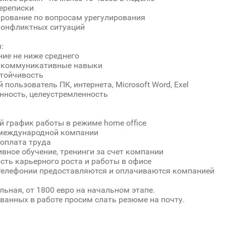
переписки
ирование по вопросам урегулирования
конфликтных ситуаций
:
ние не ниже среднего
е коммуникативные навыки
стойчивость
 пользователь ПК, интернета, Microsoft Word, Exel
енность, целеустремленность
й график работы в режиме home office
 международной компании
 оплата труда
ивное обучение, тренинги за счет компании
сть карьерного роста и работы в офисе
p-телефонии предоставляются и оплачиваются компанией
льная, от 1800 евро на начальном этапе.
ванных в работе просим слать резюме на почту.