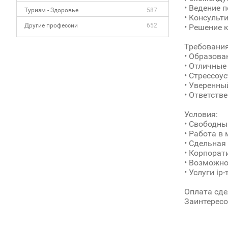
• Ведение 
Туризм - Здоровье
587
• Консульт
Другие профессии
652
• Решение 
Требования
• Образова
• Отличны
• Стрессоу
• Уверенный
• Ответств
Условия:
• Свободны
• Работа в
• Сдельная
• Корпорат
• Возможно
• Услуги i
Оплата сде
Заинтересо