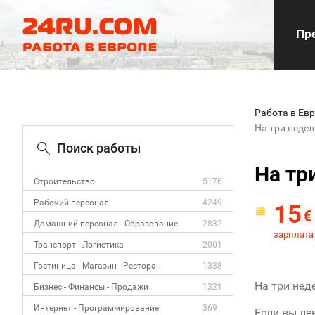
Пре
Работа в Ев
На три неде
Поиск работы
На тр
Строительство
5176
Рабочий персонал
4249
15
€
Домашний персонал - Образование
2832
зарплата 
Транспорт - Логистика
2001
Гостиница - Магазин - Ресторан
1338
На три нед
Бизнес - Финансы - Продажи
1321
Интернет - Программирование
369
Если вы ле