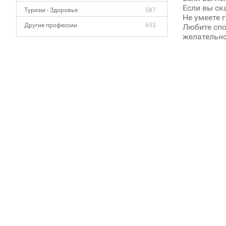
Если вы ск
Туризм - Здоровье
587
Не умеете г
Другие профессии
653
Любите спо
желательно