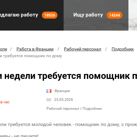
длагаю работу
Ищу работу
18526
14244
ропе
Работа в Франции
Рабочий персонал
Подсобник
ли требуется помощник по дому
и недели требуется помощник 
Франция
25.05.2026
в час
Рабочий персонал / Подсобник
ели требуется молодой человек - помощник по дому, с про
нивы - не пишите!