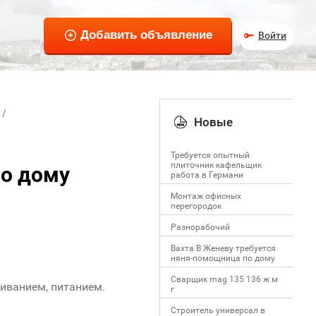
Войти
Новые
Требуется опытный
плиточник кафельщик
по дому
работa в Германи
Mонтаж офисных
перегородок
Разнорабочий
Вахта В Женеву требуется
няня-помощница по дому
Сварщик mag 135 136 ж м
живанием, питанием.
г
Строитель универсал в