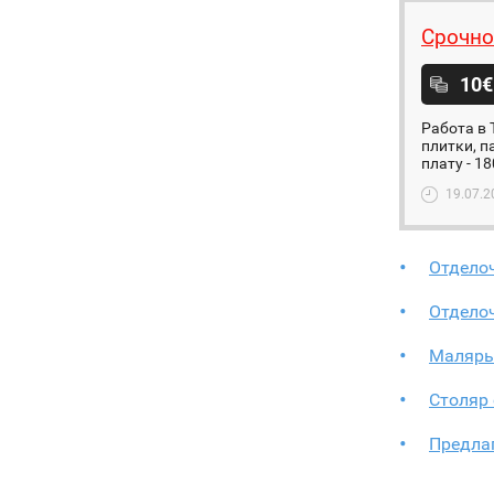
Срочно
10€
Работа в 
плитки, п
плату - 1
19.07.2
Отдело
Отдело
Маляры
Столяр
Предла