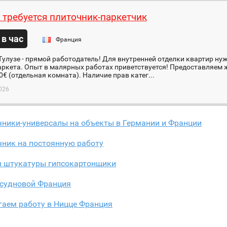
 требуется плиточник-паркетчик
 в час
Франция
Тулузе - прямой работодатель! Для внутренней отделки квартир ну
аркета. Опыт в малярных работах приветствуется! Предоставляем
80€ (отдельная комната). Наличие прав катег...
026
чники-универсалы на объекты в Германии и Франции
чник на постоянную работу
 штукатуры гипсокартонщики
 судновой Франция
гаем работу в Ницце Франция