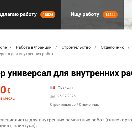
длагаю работу
Ищу работу
18524
14244
ропе
Работа в Франции
Строительство
Отделочник
ерсал для внутренних работ
р универсал для внутренних ра
00
Франция
€
25.07.2026
 в месяц
Строительство / Отделочник
специалисты для внутренних ремонтных работ (гипсокарто
инат, плинтуса).