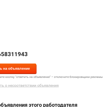
658311943
дите кнопку "ответить на объявление" – отключите блокировщики рекламы
ть о несоответствии объявления
объявления этого работодателя