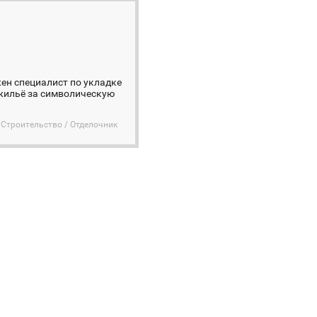
жен специалист по укладке
 жильё за символическую
Строительство / Отделочник