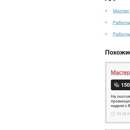
Мастер 
Работни
Работн
Похожи
Мастер
150
На постоя
провинция
неделя с 
03.08.2