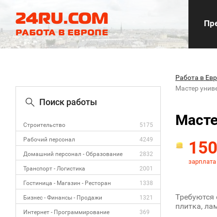
Пре
Работа в Ев
Мастер унив
Поиск работы
Масте
Строительство
5175
Рабочий персонал
4249
15
Домашний персонал - Образование
2832
зарплата
Транспорт - Логистика
2001
Гостиница - Магазин - Ресторан
1338
Требуются 
Бизнес - Финансы - Продажи
1321
плитка, лам
Интернет - Программирование
369