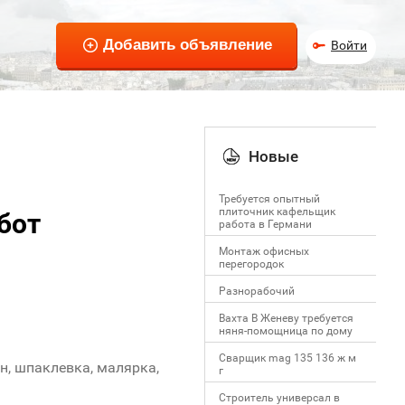
Войти
Новые
Требуется опытный
плиточник кафельщик
бот
работa в Германи
Mонтаж офисных
перегородок
Разнорабочий
Вахта В Женеву требуется
няня-помощница по дому
Сварщик mag 135 136 ж м
н, шпаклевка, малярка,
г
Строитель универсал в