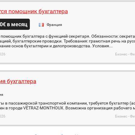
тся помощник бухгалтера
0€ в месяц
Франция
 помощник бухгалтера с функцией секретаря. Обязанности: секрета
цией, бухгалтерские проводки. Требования: грамотная речь на ру
нание основ бухгалтерии и делопроизводства. Условия...
026
Бизнес - Ф
ия бухгалтера
ия
ы в пассажирской транспортной компании, требуется бухгалтер (ас
ен в городе VÉTRAZ-MONTHOUX. Возможна организация рабочего м
026
Бизнес - Ф