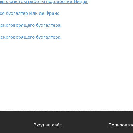
ер с опытом работы подработка Ницца
ся бухгалтер Иль де Франс
сскоговорящего бухгалтера
сскоговорящего бухгалтера
Вход на сайт
Пользоват