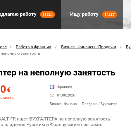
длагаю работу
Ищу работу
18524
14237
ропе
Работа в Франции
Бизнес - Финансы - Продажи
Бу
а неполную занятость
лтер на неполную занятость
00
Франция
€
01.08.2026
 в месяц
Бизнес - Финансы - Продажи / Бухгалтер
ALT FR ищет БУХГАЛТЕРА на неполную занятость.
о владение Русским и Французским языками.