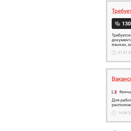
Требуе
130
Требуется
документа
языках, з
01.07.2
Ваканс
Франц
Для работ
располож
14.06.2