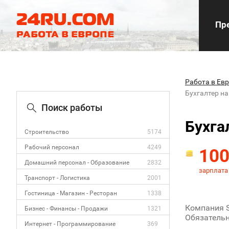
Пре
Работа в Ев
Бухгалтер н
Поиск работы
Бухга
Строительство
5174
Рабочий персонал
4249
10
Домашний персонал - Образование
2832
зарплата
Транспорт - Логистика
2001
Гостиница - Магазин - Ресторан
1338
Компания S
Бизнес - Финансы - Продажи
1321
Обязательн
Интернет - Программирование
369