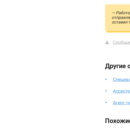
— Работо
отправля
оставил 
Сообщи
Другие 
Специа
Ассисте
Агент 
Похожи