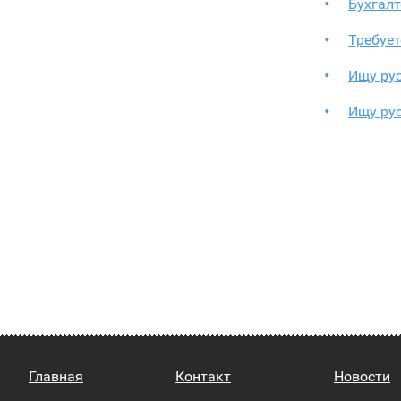
Бухгалт
Требует
Ищу ру
Ищу ру
Главная
Контакт
Новости