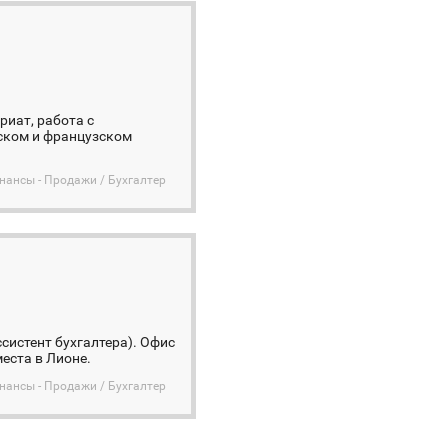
риат, работа с
сском и французском
инансы - Продажи / Бухгалтер
систент бухгалтера). Офис
еста в Лионе.
инансы - Продажи / Бухгалтер