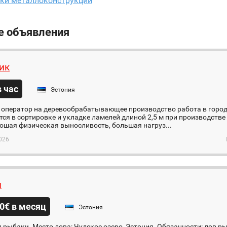
ки металлоконструкций
е объявления
ик
в час
Эстония
я оператор на деревообрабатывающее производство работа в горо
ся в сортировке и укладке ламелей длиной 2,5 м при производстве 
ошая физическая выносливость, большая нагруз...
026
и
0€ в месяц
Эстония
 рыбаки. Место лова: Чудское озеро, Эстония. Обязанности: лов 