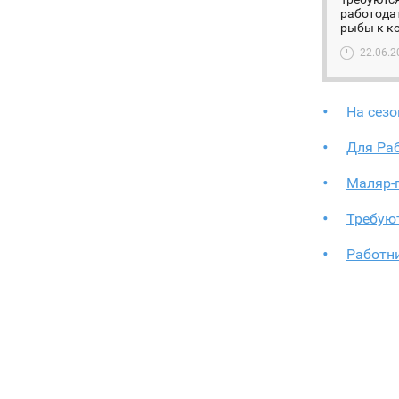
работодат
рыбы к ко
22.06.2
На сез
Для Ра
Маляр-
Требуют
Работни