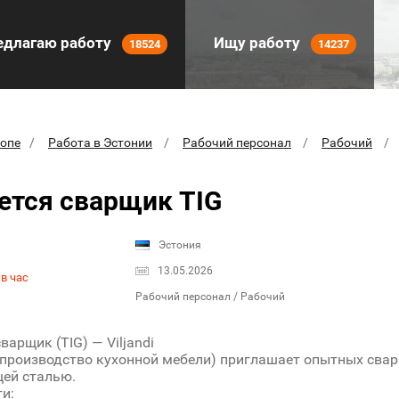
длагаю работу
Ищу работу
18524
14237
ропе
Работа в Эстонии
Рабочий персонал
Рабочий
ется сварщик TIG
Эстония
13.05.2026
в час
Рабочий персонал / Рабочий
варщик (TIG) — Viljandi
производство кухонной мебели) приглашает опытных сварщ
ей сталью.
и: