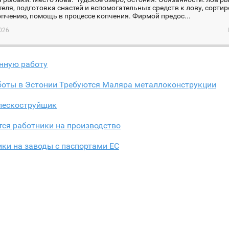
еля, подготовка снастей и вспомогательных средств к лову, сорти
пчению, помощь в процессе копчения. Фирмой предос...
026
онную работу
боты в Эстонии Требуются Маляра металлоконструкции
пескоструйщик
ся работники на производство
ки на заводы с паспортами ЕС