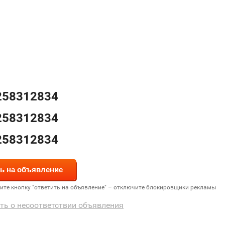
258312834
258312834
258312834
дите кнопку "ответить на объявление" – отключите блокировщики рекламы
ть о несоответствии объявления