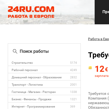
Пре
Работа в Ев
Поиск работы
Требу
Строительство
5174
12
€
Рабочий персонал
4249
зарплата 
Домашний персонал - Образование
2832
Транспорт - Логистика
2001
Гостиница - Магазин - Ресторан
1338
Требуется с
Компания (
Бизнес - Финансы - Продажи
1321
нержавеющ
Интернет - Программирование
369
Обязанност