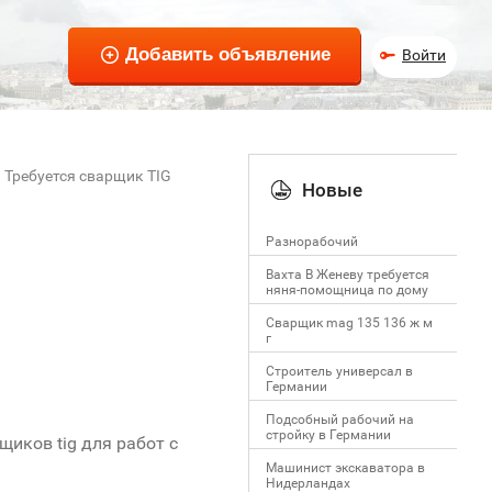
Войти
Требуется сварщик TIG
Новые
Разнорабочий
Вахта В Женеву требуется
няня-помощница по дому
Сварщик mag 135 136 ж м
г
Строитель универсал в
Германии
Подсобный рабочий на
стройку в Германии
иков tig для работ с
Машинист экскаватора в
Нидерландах