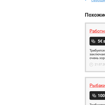
Сварщи
Похожи
Работн
5€ 
Требуетс
заключает
очень хор
21.07.2
Рыбак
100
Требуются