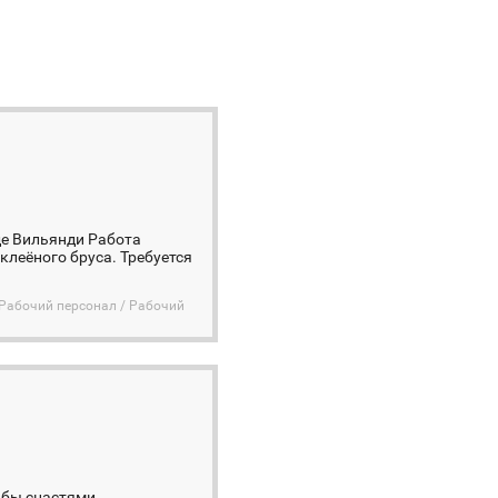
де Вильянди Работа
клеёного бруса. Требуется
Рабочий персонал / Рабочий
рыбы снастями