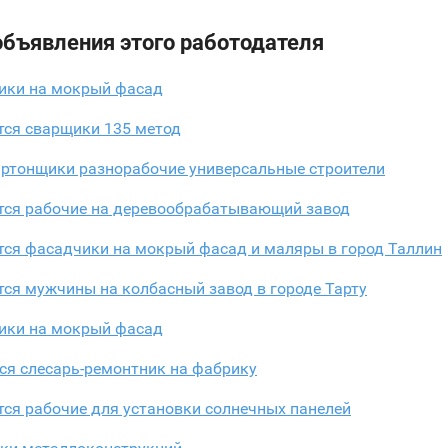
объявления этого работодателя
ики на мокрый фасад
тся сварщики 135 метод
артонщики разнорабочие универсальные строители
тся рабочие на деревообрабатывающий завод
тся фасадчики на мокрый фасад и маляры в город Таллин
ся мужчины на колбасный завод в городе Тарту
ики на мокрый фасад
ся слесарь-ремонтник на фабрику
ся рабочие для установки солнечных панелей