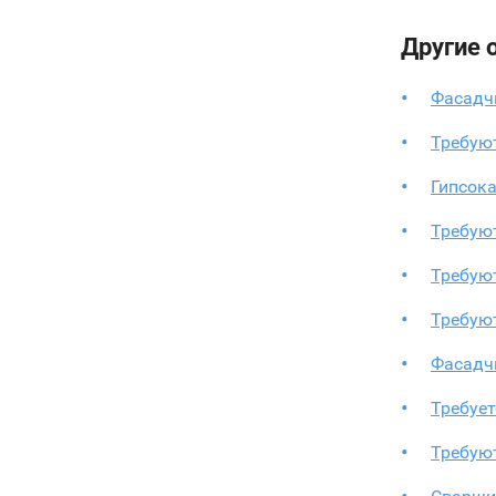
Другие 
Фасадч
Требую
Гипсок
Требую
Требую
Требуют
Фасадч
Требует
Требуют