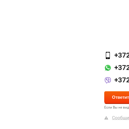
+37
+37
+37
Если Вы не ви
Сообщи