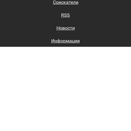
Соискатели
RSS
Новости
Информация
Биржи труда
Вход на сайт
Регистрация на сайте
Каталог
Пользовательское соглашение
Восстановление пароля
Реклама на сайте