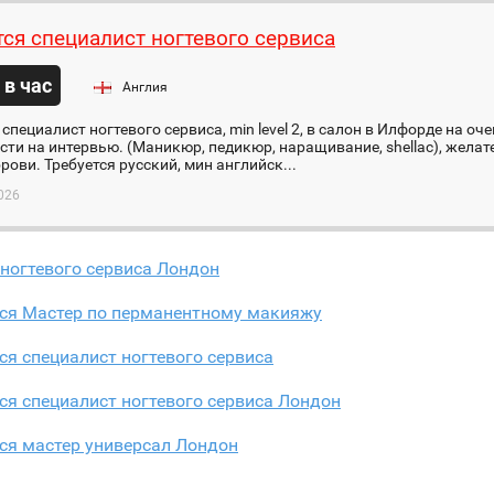
тся специалист ногтевого сервиса
 в час
Англия
 специалист ногтевого сервиса, min level 2, в салон в Илфорде на оч
ти на интервью. (Маникюр, педикюр, наращивание, shellac), жела
брови. Требуется русский, мин английск...
026
ногтевого сервиса Лондон
тся Мастер по перманентному макияжу
ся специалист ногтевого сервиса
ся специалист ногтевого сервиса Лондон
ся мастер универсал Лондон