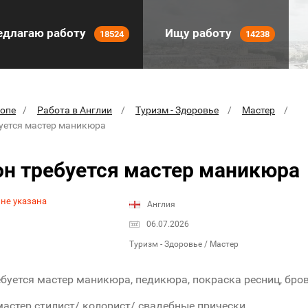
длагаю работу
Ищу работу
18524
14238
ропе
Работа в Англии
Туризм - Здоровье
Мастер
буется мастер маникюра
он требуется мастер маникюра
 не указана
Англия
06.07.2026
Туризм - Здоровье / Мастер
ебуется мастер маникюра, педикюра, покраска ресниц, бро
мастер стилист/ колорист/ свадебные прически.