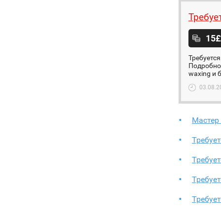
Требуе
15£
Требуется
Подробнос
waxing и 
03.08.2
Мастер 
Требуе
Требует
Требует
Требует