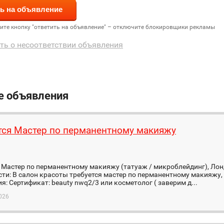
дите кнопку "ответить на объявление" – отключите блокировщики рекламы
ть о несоответствии объявления
е объявления
тся Мастер по перманентному макияжу
я
 Мастер по перманентному макияжу (татуаж / микроблейдинг), Ло
ти: В салон красоты требуется мастер по перманентному макияжу,
я: Сертификат: beauty nwq2/3 или косметолог ( заверим д...
026