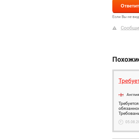
Если Вы не ви
Сообщи
Похожи
Требуе
Англи
Требуется
обязаннос
Требовани
05.08.2