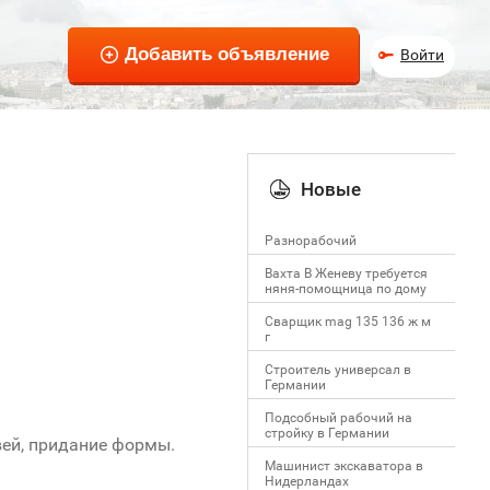
Войти
Новые
Разнорабочий
Вахта В Женеву требуется
няня-помощница по дому
Сварщик mag 135 136 ж м
г
Строитель универсал в
Германии
Подсобный рабочий на
стройку в Германии
вей, придание формы.
Машинист экскаватора в
Нидерландах