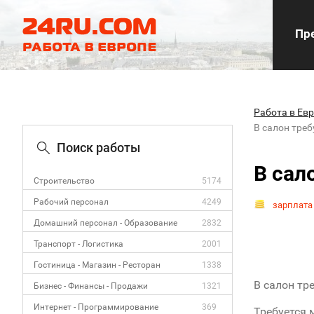
Пре
Работа в Ев
В салон тре
Поиск работы
В сал
Строительство
5174
Рабочий персонал
4249
зарплата
Домашний персонал - Образование
2832
Транспорт - Логистика
2001
Гостиница - Магазин - Ресторан
1338
В салон тр
Бизнес - Финансы - Продажи
1321
Интернет - Программирование
369
Требуется 