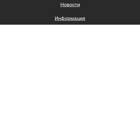
Новости
Информация
Биржи труда
Вход на сайт
Регистрация на сайте
Каталог
Пользовательское соглашение
Восстановление пароля
Реклама на сайте