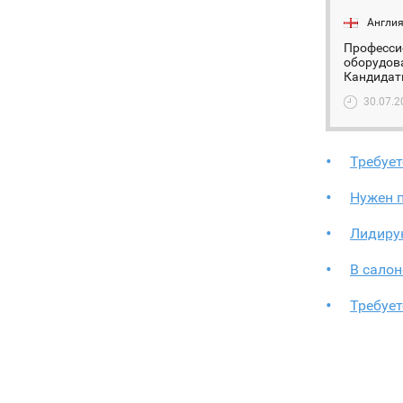
Англи
Профессио
оборудов
Кандидаты
30.07.2
Требует
Нужен п
Лидиру
В салон
Требует