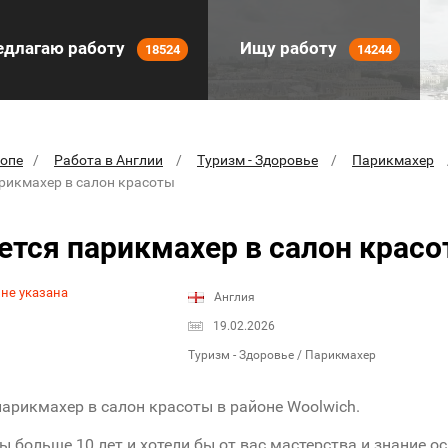
длагаю работу
Ищу работу
18524
14244
ропе
Работа в Англии
Туризм - Здоровье
Парикмахер
арикмахер в салон красоты
ется парикмахер в салон крас
 не указана
Англия
19.02.2026
Туризм - Здоровье / Парикмахер
парикмахер в салон красоты в районе Woolwich.
 больше 10 лет и хотели бы от вас мастерства и знание о