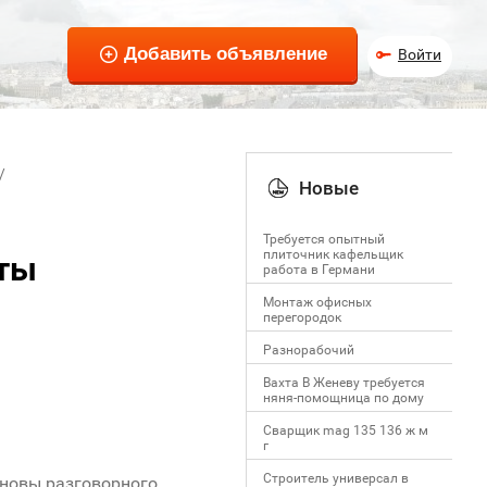
Войти
Новые
Требуется опытный
плиточник кафельщик
оты
работa в Германи
Mонтаж офисных
перегородок
Разнорабочий
Вахта В Женеву требуется
няня-помощница по дому
Сварщик mag 135 136 ж м
г
Строитель универсал в
сновы разговорного