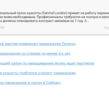
я
нальный салон красоты (Central London) примет на работу парикм
ан всем необходимым. Профессионалы требуются на полную и непо
 должны планировать контракт минимум на 1 год. А...
026
Тур
ся мастер-универсал парикмахер Лондон
арикмахер со стажем не менее 2-х лет
ющий салон по наращиванию волос ищет мастеров
е красоты требуется стилист парикмахер
ся парикмахер в cалон в Cobham