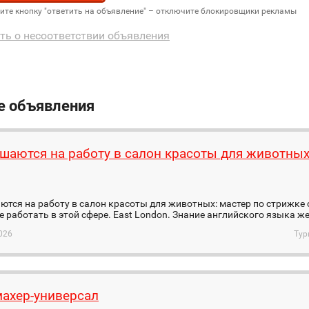
дите кнопку "ответить на объявление" – отключите блокировщики рекламы
ть о несоответствии объявления
е объявления
шаются на работу в салон красоты для животны
я
тся на работу в салон красоты для животных: мастер по стрижке 
работать в этой сфере. Еast London. Знание английского языка ж
026
Тур
ахер-универсал