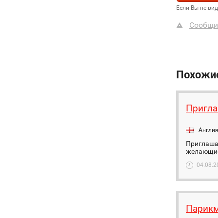
Если Вы не ви
Сообщи
Похожи
Пригла
Англи
Приглашаю
желающие 
04.08.2
Парикм