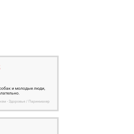
х
собак и молодые люди,
елательно.
изм - Здоровье / Парикмахер