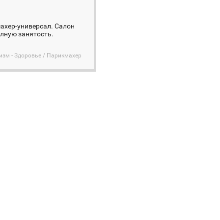
ахер-универсал. Cалон
лную занятость.
изм - Здоровье / Парикмахер