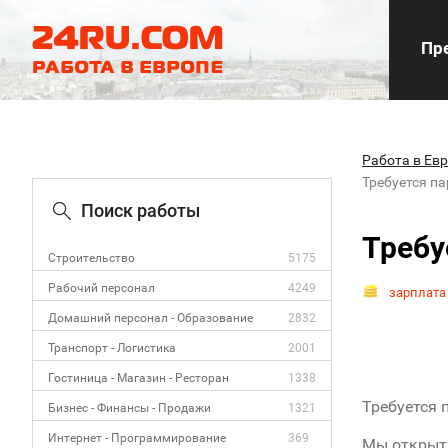
Пре
Работа в Ев
Требуется п
Поиск работы
Требу
Строительство
5175
Рабочий персонал
4249
зарплата
Домашний персонал - Образование
2832
Транспорт - Логистика
2001
Гостиница - Магазин - Ресторан
1338
Требуется 
Бизнес - Финансы - Продажи
1321
Интернет - Программирование
369
Мы открыты