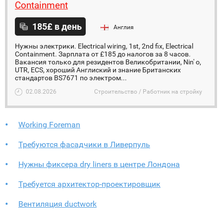
Containment
185£ в день
Англия
Нужны электрики. Electrical wiring, 1st, 2nd fix, Electrical
Containment. Зарплата от £185 до налогов за 8 часов.
Вакансия только для резидентов Великобритании, Nin' o,
UTR, ECS, хороший Англиский и знание Британских
стандартов BS7671 по электром...
02.08.2026
Строительство / Работник на стройку
Working Foreman
Требуются фасадчики в Ливерпуль
Нужны фиксера dry liners в центре Лондона
Требуется архитектор-проектировщик
Вентиляция ductwork