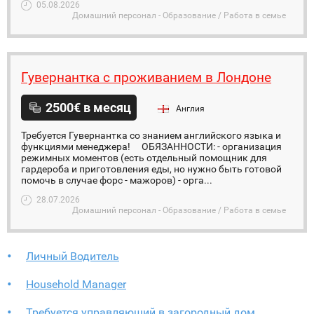
05.08.2026
Домашний персонал - Образование / Работа в семье
Гувернантка с проживанием в Лондоне
2500€ в месяц
Англия
Требуется Гувернантка со знанием английского языка и
функциями менеджера! ⠀ ОБЯЗАННОСТИ: - организация
режимных моментов (есть отдельный помощник для
гардероба и приготовления еды, но нужно быть готовой
помочь в случае форс - мажоров) - орга...
28.07.2026
Домашний персонал - Образование / Работа в семье
Личный Водитель
Household Manager
Требуется управляющий в загородный дом