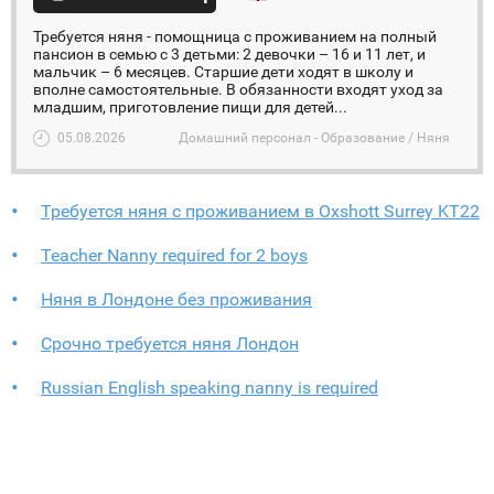
Требуется няня - помощница с проживанием на полный
пансион в семью с 3 детьми: 2 девочки – 16 и 11 лет, и
мальчик – 6 месяцев. Старшие дети ходят в школу и
вполне самостоятельные. В обязанности входят уход за
младшим, приготовление пищи для детей...
05.08.2026
Домашний персонал - Образование / Няня
Требуется няня с проживанием в Oxshott Surrey KT22
Teacher Nanny required for 2 boys
Няня в Лондоне без проживания
Срочно требуется няня Лондон
Russian English speaking nanny is required