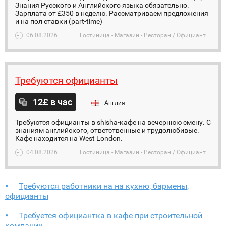
Знания Русского и Английского языка обязательно.
Зарплата от £350 в неделю. Рассматриваем предложения
и на пол ставки (part-time)
06.08.2026
Гостиница - Магазин - Ресторан / Официант
Требуются официанты
12£ в час
Англия
Требуются официанты в shisha-кафе на вечернюю смену. С
знаниям английского, ответственные и трудолюбивые.
Кафе находится на West London.
04.08.2026
Гостиница - Магазин - Ресторан / Официант
Требуются работники на на кухню, бармены,
официанты
Требуется официантка в кафе при строительной
компании