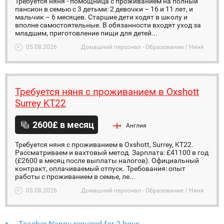
Требуется няня - помощница с проживанием на полный
пансион в семью с 3 детьми: 2 девочки – 16 и 11 лет, и
мальчик – 6 месяцев. Старшие дети ходят в школу и
вполне самостоятельные. В обязанности входят уход за
младшим, приготовление пищи для детей...
05.08.2026
Домашний персонал - Образование / Няня
Требуется няня с проживанием в Oxshott
Surrey KT22
2600£ в месяц
Англия
Требуется няня с проживанием в Oxshott, Surrey, KT22.
Рассматриваем и вахтовый метод. Зарплата: £41100 в год
(£2600 в месяц после выплаты налогов). Официальный
контракт, оплачиваемый отпуск. Требования: опыт
работы с проживанием в семье, ле...
05.08.2026
Домашний персонал - Образование / Няня
Teacher Nanny required for 2 boys