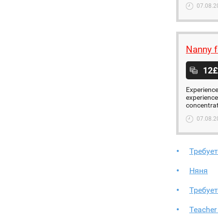
07.08.2
Nanny f
12£
Experience
experience
concentrate
07.08.2
Требует
Няня
Требует
Teacher 