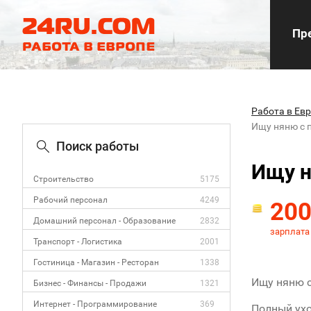
Пре
Работа в Ев
Ищу няню с 
Поиск работы
Ищу н
Строительство
5175
Рабочий персонал
4249
20
Домашний персонал - Образование
2832
зарплата
Транспорт - Логистика
2001
Гостиница - Магазин - Ресторан
1338
Ищу няню с
Бизнес - Финансы - Продажи
1321
Интернет - Программирование
369
Полный ухо