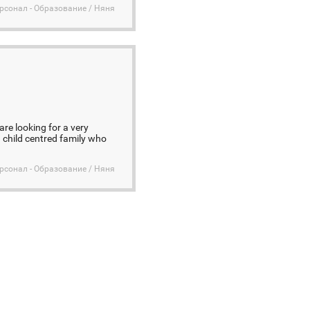
сонал - Образование / Няня
are looking for a very
a child centred family who
сонал - Образование / Няня