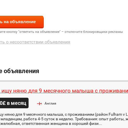
дите кнопку "ответить на объявление" – отключите блокировщики рекламы
ть о несоответствии объявления
е объявления
 ищу няню для 9 месячного малыша с проживан
0£ в месяц
Англия
у няню для 9 месячного малыша, с проживанием (район Fulham v Lo
 младенцем, работа 4-5 суток в неделю. Требования: опыт работы,
желюбная, ответственная женщина в хорошей физи...