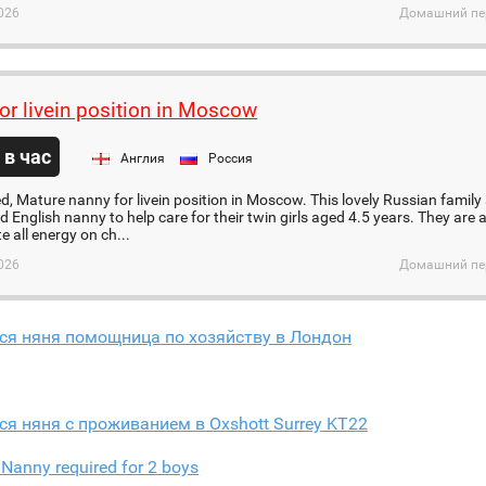
026
Домашний пер
or livein position in Moscow
 в час
Англия
Россия
d, Mature nanny for livein position in Moscow. This lovely Russian family 
d English nanny to help care for their twin girls aged 4.5 years. They are 
 all energy on ch...
026
Домашний пер
ся няня помощница по хозяйству в Лондон
ся няня с проживанием в Oxshott Surrey KT22
Nanny required for 2 boys