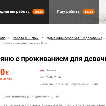
длагаю работу
Ищу работу
18524
14244
ропе
Работа в Англии
Домашний персонал - Образование
проживанием для девочки 8 лет
яню с проживанием для девочк
00
Англия
£
27.07.2026
 в месяц
Домашний персонал - Образование / Няня
 проживанием для девочки 8 лет.
д за ребенком (стирка, глажка и пр. ), приготовление пищи