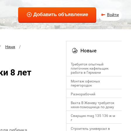
Войти
Няня
Новые
Требуется опытный
плиточник кафельщик
и 8 лет
работa в Германи
Mонтаж офисных
перегородок
Разнорабочий
Вахта В Женеву требуется
няня-помощница по дому
Сварщик mag 135 136 ж м
г
Строитель универсал в
 для ребенка,