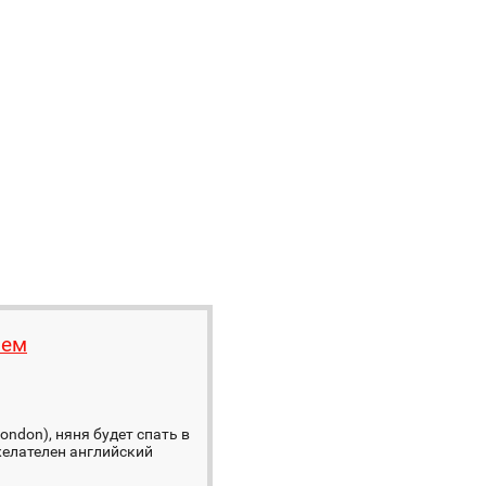
ием
ndon), няня будет спать в
 желателен английский