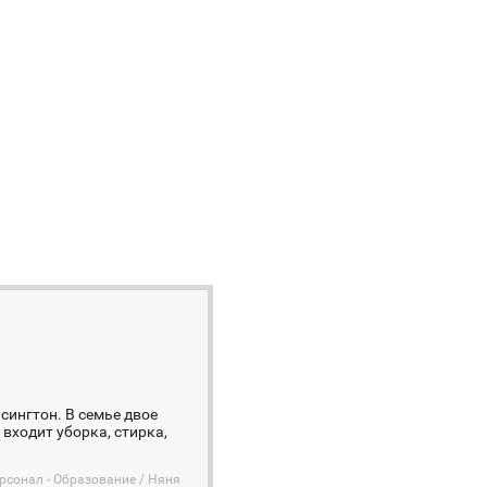
сингтон. В семье двое
и входит уборка, стирка,
сонал - Образование / Няня