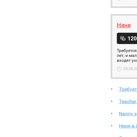
Няня
120
Требуется
лет, и ма
входят ух
05.08.2
Требует
Teacher 
Nanny s
Няня в