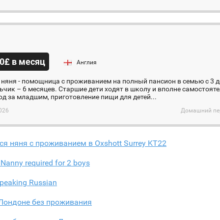
0£ в месяц
Англия
 няня - помощница с проживанием на полный пансион в семью с 3 де
льчик – 6 месяцев. Старшие дети ходят в школу и вполне самостоят
од за младшим, приготовление пищи для детей...
026
Домашний пер
ся няня с проживанием в Oxshott Surrey KT22
Nanny required for 2 boys
peaking Russian
 Лондоне без проживания