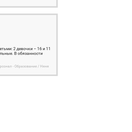
тьми: 2 девочки – 16 и 11
ельные. В обязанности
сонал - Образование / Няня