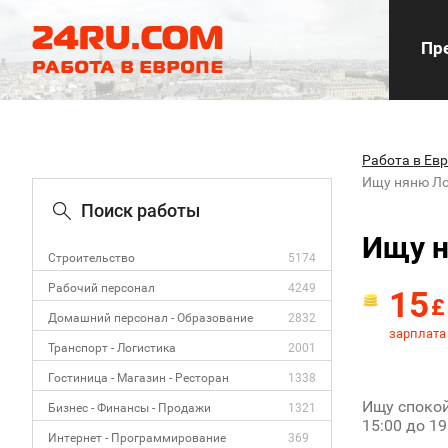
Пре
Работа в Ев
Ищу няню Л
Поиск работы
Ищу 
Строительство
5174
Рабочий персонал
4249
15
£
Домашний персонал - Образование
2832
зарплата 
Транспорт - Логистика
2001
Гостиница - Магазин - Ресторан
1338
Ищу спокой
Бизнес - Финансы - Продажи
1321
15:00 до 1
Интернет - Программирование
369