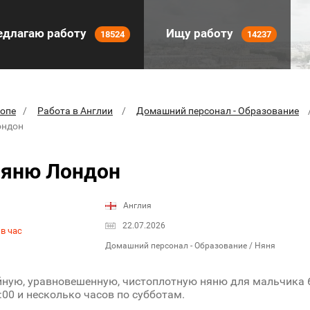
длагаю работу
Ищу работу
18524
14237
ропе
Работа в Англии
Домашний персонал - Образование
ондон
няню Лондон
Англия
22.07.2026
в час
Домашний персонал - Образование / Няня
ную, уравновешенную, чистоплотную няню для мальчика 6 
9:00 и несколько часов по субботам.