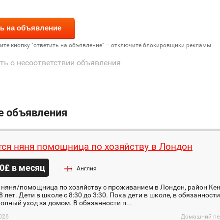
дите кнопку "ответить на объявление" – отключите блокировщики рекламы
ть о несоответствии объявления
е объявления
тся няня помощница по хозяйству в Лондон
0£ в месяц
Англия
 няня/помощница по хозяйству с проживанием в Лондон, район Кен
 8 лет. Дети в школе с 8:30 до 3:30. Пока дети в школе, в обязанност
полный уход за домом. В обязанности п...
026
Домашний пер