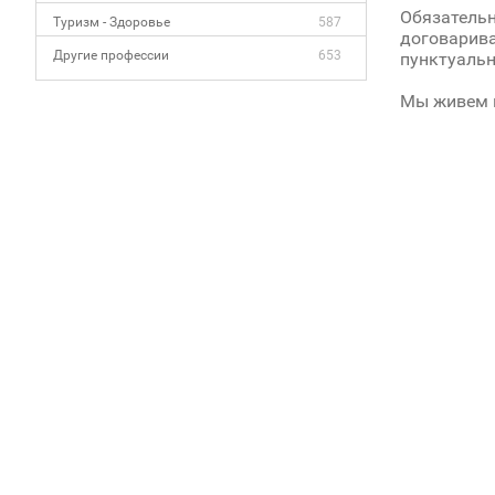
Обязательн
Туризм - Здоровье
587
договарива
Другие профессии
653
пунктуальн
Мы живем н