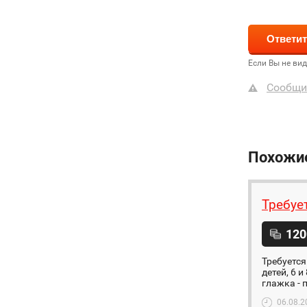
Если Вы не ви
Сообщи
Похожи
Требуе
120
Требуется
детей, 6 и
глажка - 
06.08.2