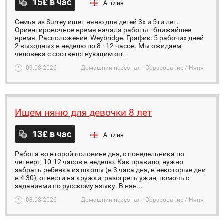
15£ в час
Англия
Семья из Surrey ищет няню для детей 3х и 5ти лет.
Ориентировочное время начала работы - ближайшее
время. Расположение: Weybridge. График: 5 рабочих дней
2 выходных в неделю по 8 - 12 часов. Мы ожидаем
человека с соответствующим оп...
09.08.2026
Домашний персонал - Образование / Няня
Ищем няню для девочки 8 лет
13£ в час
Англия
Работа во второй половине дня, с понедельника по
четверг, 10-12 часов в неделю. Как правило, нужно
забрать ребенка из школы (в 3 часа дня, в некоторые дни
в 4:30), отвести на кружки, разогреть ужин, помочь с
заданиями по русскому языку. В нян...
08.08.2026
Домашний персонал - Образование / Няня