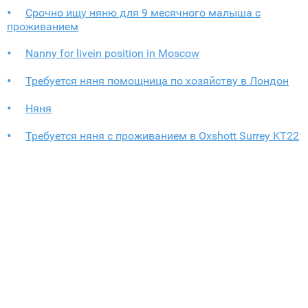
Срочно ищу няню для 9 месячного малыша с
проживанием
Nanny for livein position in Moscow
Требуется няня помощница по хозяйству в Лондон
Няня
Требуется няня с проживанием в Oxshott Surrey KT22