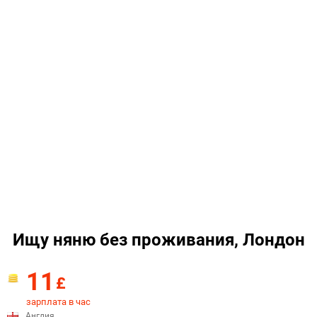
Ищу няню без проживания, Лондон
11
£
зарплата в час
Англия