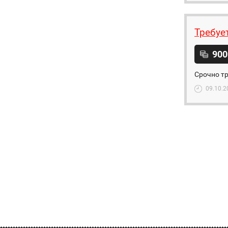
Требуе
900
Срочно тр
09.10.2