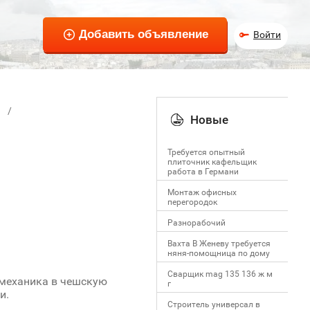
Войти
Новые
Требуется опытный
плиточник кафельщик
работa в Германи
Mонтаж офисных
перегородок
Разнорабочий
Вахта В Женеву требуется
няня-помощница по дому
Сварщик mag 135 136 ж м
механика в чешскую
г
и.
Строитель универсал в