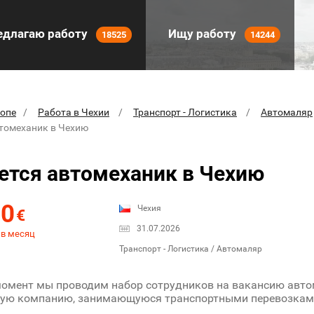
длагаю работу
Ищу работу
18525
14244
ропе
Работа в Чехии
Транспорт - Логистика
Автомаляр
втомеханик в Чехию
ется автомеханик в Чехию
00
Чехия
€
31.07.2026
 в месяц
Транспорт - Логистика / Автомаляр
момент мы проводим набор сотрудников на вакансию авто
ную компанию, занимающуюся транспортными перевозкам