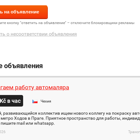
дите кнопку "ответить на объявление" – отключите блокировщики рекламы
ть о несоответствии объявления
е объявления
гаем работу автомаляра
Kč в час
Чехия
, развивающийся коллектив ищем нового коллегу на покраску авт
 метро Ходов в Праге. Приятное пространство для работы, индиви
пишите mail или whatsapp.
026
Трансп