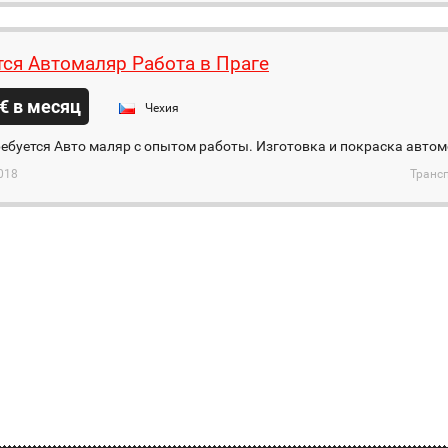
тся Автомаляр Работа в Праге
€ в месяц
Чехия
ебуется Авто маляр с опытом работы. Изготовка и покраска авто
018
Трансп