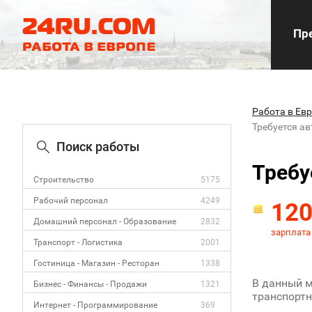
Пре
Работа в Ев
Требуется а
Поиск работы
Требу
Строительство
5175
Рабочий персонал
4249
12
Домашний персонал - Образование
2832
зарплата
Транспорт - Логистика
2001
Гостиница - Магазин - Ресторан
1338
В данный 
Бизнес - Финансы - Продажи
1321
транспорт
Интернет - Программирование
369