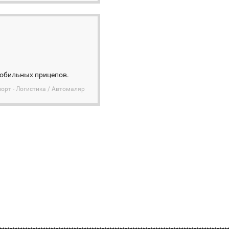
мобильных прицепов.
орт - Логистика / Автомаляр