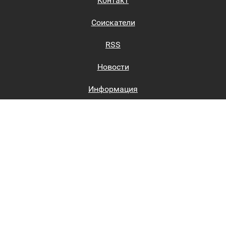
Контакт
Соискатели
RSS
Новости
Информация
Биржи труда
Вход на сайт
Регистрация на сайте
Каталог
Пользовательское соглашение
Восстановление пароля