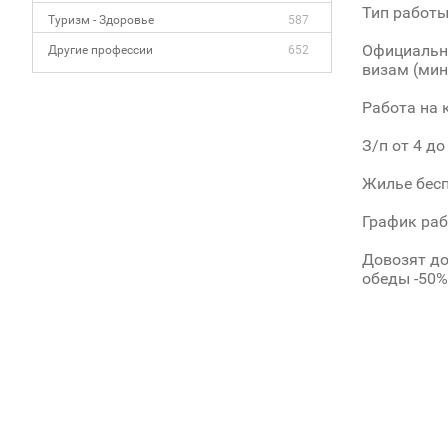
Тип работы
Туризм - Здоровье
587
Официально
Другие профессии
652
визам (мин
Работа на 
З/п от 4 до
Жилье беспл
График рабо
Довозят до
обеды -50%