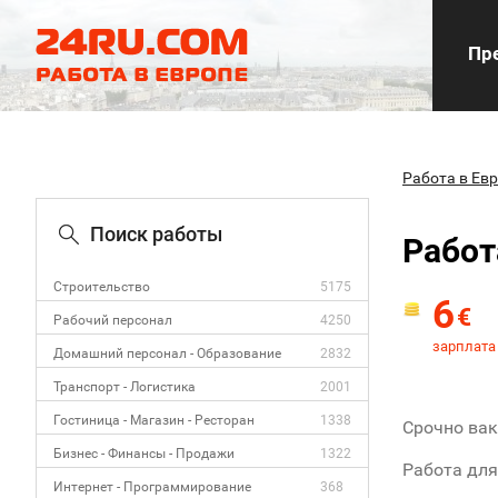
Пре
Работа в Ев
Поиск работы
Работ
Строительство
5175
6
€
Рабочий персонал
4250
зарплата 
Домашний персонал - Образование
2832
Транспорт - Логистика
2001
Гостиница - Магазин - Ресторан
1338
Срочно вак
Бизнес - Финансы - Продажи
1322
Работа для
Интернет - Программирование
368