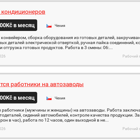
 кондиционеров
00Kč в месяц
Чехия
 конвейером, сборка оборудования из готовых деталей, закручива
ых деталей электрической отверткой, ручная пайка соединений, к
и отгрузка готовых продуктов. Работа в 3 смены: 06:...
026
Рабочий 
тся работники на автозаводы
00Kč в месяц
Чехия
я работники (мужчины и женщины) на автозаводы. Работа заключа
тодеталей, сидений автомобилей, контролe качества продукции. За
рон в час), работа по 12 часов, один выходной в не...
026
Рабочий 