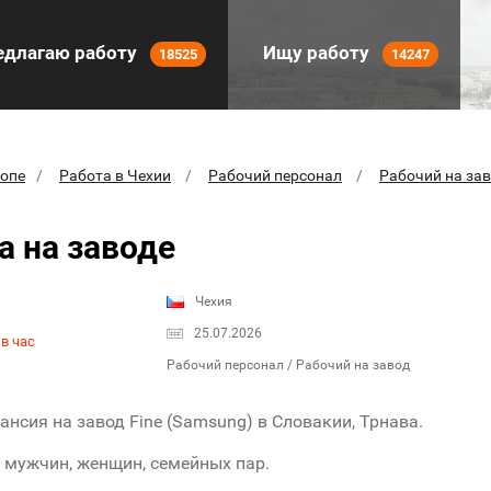
длагаю работу
Ищу работу
18525
14247
ропе
Работа в Чехии
Рабочий персонал
Рабочий на за
а на заводе
Чехия
25.07.2026
в час
Рабочий персонал / Рабочий на завод
ансия на завод Fine (Samsung) в Словакии, Трнава.
 мужчин, женщин, семейных пар.