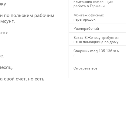
плиточник кафельщик
вку
работa в Германи
 и по польским рабочим
Mонтаж офисных
перегородок
мсунг.
Разнорабочий
гах.
Вахта В Женеву требуется
няня-помощница по дому
Сварщик mag 135 136 ж м
е.
г
месяц.
Смотреть все
 свой счет, но есть