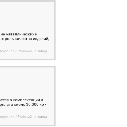
ние металлических и
онтроль качества изделий,
персонал / Рабочий на завод
ется в комплектации и
рплата около 30.000 кр /
персонал / Рабочий на завод