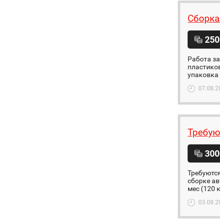
Cборка
250
Работа за
пластиков
упаковка 
07.08.2
Требую
300
Требуютс
сборке ав
мес (120 к
03.08.2