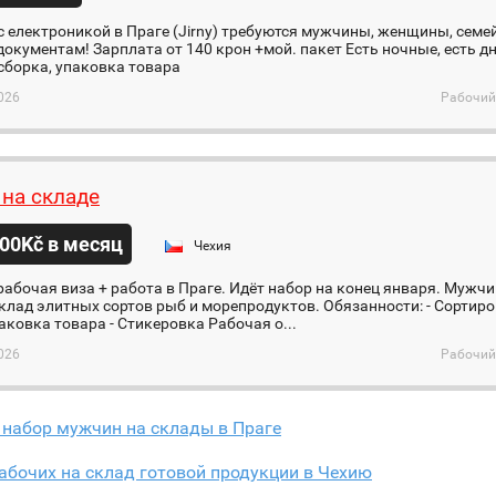
с електроникой в Праге (Jirny) требуются мужчины, женщины, семе
окументам! Зарплата от 140 крон +мой. пакет Есть ночные, есть д
сборка, упаковка товара
026
Рабочий
 на складе
00Kč в месяц
Чехия
абочая виза + работа в Праге. Идёт набор на конец января. Муж
клад элитных сортов рыб и морепродуктов. Обязанности: - Сортир
аковка товара - Стикеровка Рабочая о...
026
Рабочий
 набор мужчин на склады в Праге
бочих на склад готовой продукции в Чехию