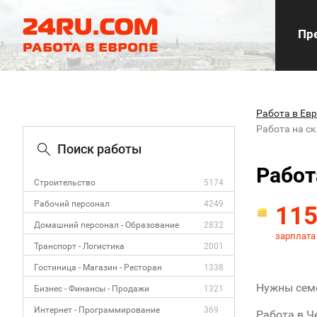
Пре
Работа в Ев
Работа на с
Поиск работы
Работ
Строительство
5174
Рабочий персонал
4249
11
Домашний персонал - Образование
2832
зарплата 
Транспорт - Логистика
2001
Гостиница - Магазин - Ресторан
1338
Нужны сем
Бизнес - Финансы - Продажи
1321
Интернет - Программирование
369
Работа в Ч