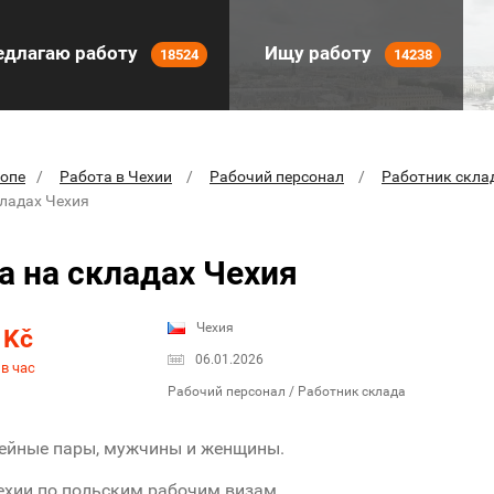
длагаю работу
Ищу работу
18524
14238
ропе
Работа в Чехии
Рабочий персонал
Работник скла
кладах Чехия
а на складах Чехия
5
Чехия
Kč
06.01.2026
в час
Рабочий персонал / Работник склада
ейные пары, мужчины и женщины.
ехии по польским рабочим визам