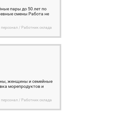
йные пары до 50 лет по
невные смены Работа не
 персонал / Работник склада
чины, женщины и семейные
овка морепродуктов и
 персонал / Работник склада