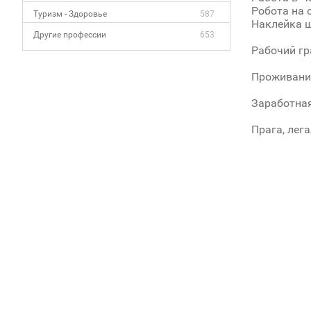
Робота на 
Туризм - Здоровье
587
Наклейка ш
Другие профессии
653
Рабочий гра
Проживание
Заработная
Прага, лег