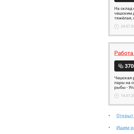
На склад 
чешским д
тяжёлая, 
24.07.2
Работа
370
Чешская р
пары на с
рыбы - Уп
14.07.2
Открыт
Ищем ра