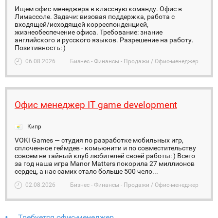
Ищем офис-менеджера в классную команду. Офис в
Лимассоле. Задачи: визовая поддержка, работа с
входящей/исходящей корреспонденцией,
жизнеобеспечение офиса. Требование: знание
английского и русского языков. Разрешение на работу.
Позитивность: )
06.08.2026
Бизнес - Финансы - Продажи / Офис-менеджер
Офис менеджер IT game development
Кипр
VOKI Games — студия по разработке мобильных игр,
сплоченное геймдев - комьюнити и по совместительству
совсем не тайный клуб любителей своей работы: ) Всего
за год наша игра Manor Matters покорила 27 миллионов
сердец, а нас самих стало больше 500 чело...
02.08.2026
Бизнес - Финансы - Продажи / Офис-менеджер
Требуется офис-менеджер