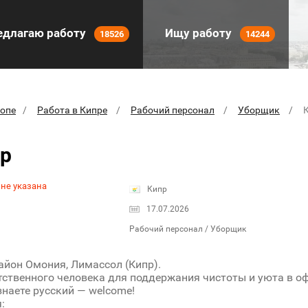
длагаю работу
Ищу работу
18526
14244
ропе
Работа в Кипре
Рабочий персонал
Уборщик
р
 не указана
Кипр
17.07.2026
Рабочий персонал / Уборщик
айон Омония, Лимассол (Кипр).
ственного человека для поддержания чистоты и уюта в оф
знаете русский — welcome!
: