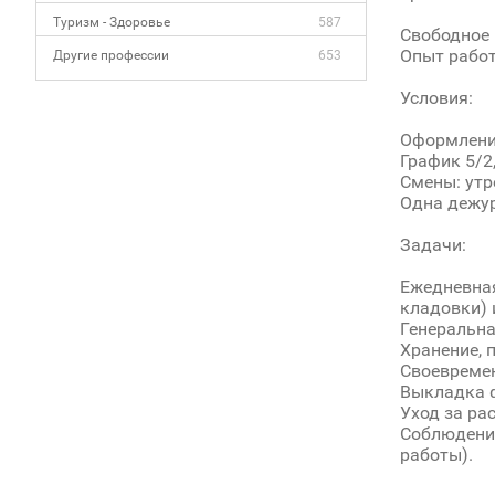
Туризм - Здоровье
587
Свободное 
Опыт работ
Другие профессии
653
Условия:
Оформлени
График 5/2
Смены: утр
Одна дежур
Задачи:
Ежедневная
кладовки) 
Генеральна
Хранение, 
Своевремен
Выкладка ф
Уход за ра
Соблюдение
работы).