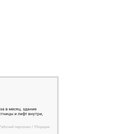
за в месяц. здание
стницы и лифт внутри,
Рабочий персонал / Уборщик