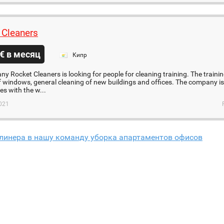
 Cleaners
€ в месяц
Кипр
y Rocket Cleaners is looking for people for cleaning training. The trainin
f windows, general cleaning of new buildings and offices. The company is
es with the w...
021
линера в нашу команду уборка апартаментов офисов