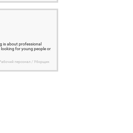
g is about professional
 looking for young people or
Рабочий персонал / Уборщик