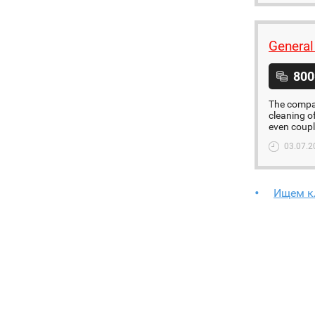
General
800
The compan
cleaning o
even coupl
03.07.2
Ищем к