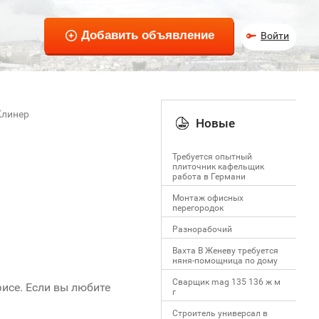
Войти
Клинер
Новые
Требуется опытный
плиточник кафельщик
работa в Германи
Mонтаж офисных
перегородок
Разнорабочий
Вахта В Женеву требуется
няня-помощница по дому
Сварщик mag 135 136 ж м
исе. Если вы любите
г
Строитель универсал в