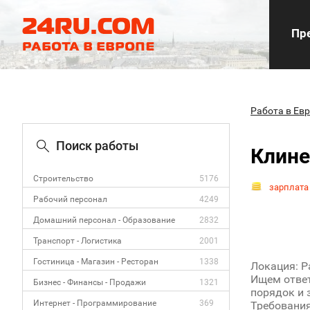
Пре
Работа в Ев
Поиск работы
Клине
Строительство
5176
зарплата
Рабочий персонал
4249
Домашний персонал - Образование
2832
Транспорт - Логистика
2001
Гостиница - Магазин - Ресторан
1338
Локация: Р
Ищем ответ
Бизнес - Финансы - Продажи
1321
порядок и 
Интернет - Программирование
369
Требования