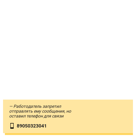
— Работодатель запретил
отправлять ему сообщения, но
оставил телефон для связи
89050323041