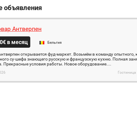
е объявления
вар Антверпен
0€ в месяц
Бельгия
Антверпен открывается фуд-маркет. Возьмём в команду опытного, 
ного су-шефа знающего русскую и французскую кухню. Полная зан
. Прекрасные условия работы. Новое оборудование....
026
Гостиница 