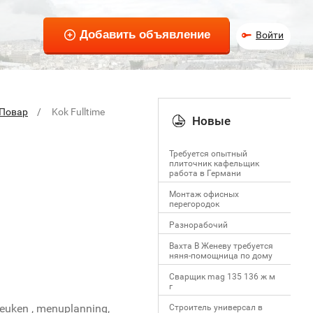
Войти
Повар
Kok Fulltime
Новые
Требуется опытный
плиточник кафельщик
работa в Германи
Mонтаж офисных
перегородок
Разнорабочий
Вахта В Женеву требуется
няня-помощница по дому
Сварщик mag 135 136 ж м
г
keuken , menuplanning,
Строитель универсал в