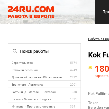
Пре
Работа в Ев
Поиск работы
Kok Fu
Строительство
5174
18
Рабочий персонал
4249
зарплата
Домашний персонал - Образование
2832
Транспорт - Логистика
2001
Гостиница - Магазин - Ресторан
1338
Kok Fulltim
Бизнес - Финансы - Продажи
1321
Taken:
Интернет - Программирование
369
Bereiden va