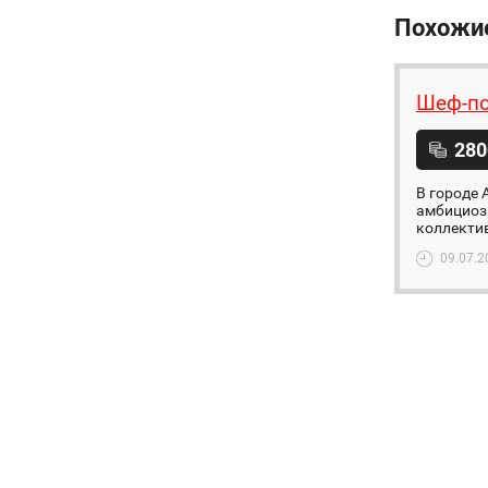
Похожи
Шеф-по
280
В городе 
амбициоз
коллектив
09.07.2