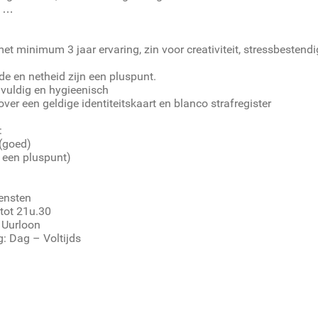
n …
t minimum 3 jaar ervaring, zin voor creativiteit, stressbestend
rde en netheid zijn een pluspunt.
gvuldig en hygieenisch
ver een geldige identiteitskaart en blanco strafregister
:
(goed)
 een pluspunt)
ensten
tot 21u.30
 Uurloon
g: Dag – Voltijds