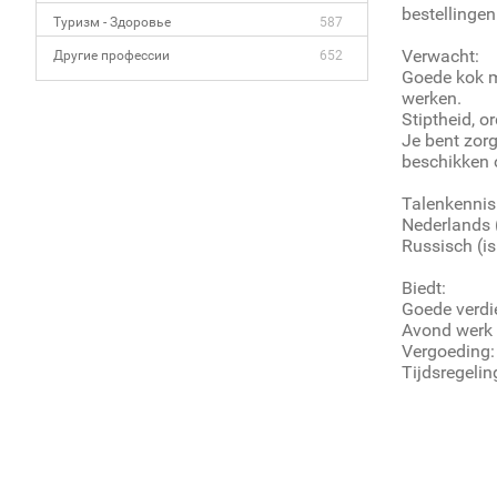
bestellinge
Туризм - Здоровье
587
Verwacht:
Другие профессии
652
Goede kok me
werken.
Stiptheid, o
Je bent zor
beschikken o
Talenkennis
Nederlands 
Russisch (is
Biedt:
Goede verdi
Avond werk 
Vergoeding:
Tijdsregelin