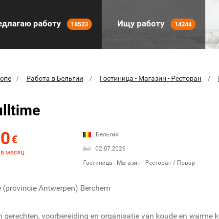
длагаю работу
Ищу работу
18523
14244
ропе
Работа в Бельгии
Гостиница - Магазин - Ресторан
lltime
00
Бельгия
€
02.07.2026
 в месяц
Гостиница - Магазин - Ресторан / Повар
e (provincie Antwerpen) Berchem
n gerechten, voorbereiding en organisatie van koude en warme 