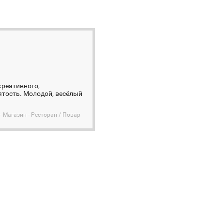
креативного,
ятость. Молодой, весёлый
- Магазин - Ресторан / Повар