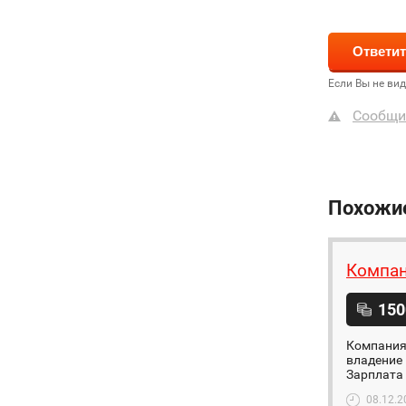
Если Вы не ви
Сообщи
Похожи
Компан
150
Компания
владение 
Зарплата 
08.12.2