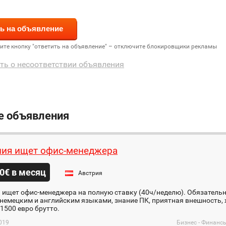
дите кнопку "ответить на объявление" – отключите блокировщики рекламы
ть о несоответствии объявления
е объявления
ия ищет офис-менеджера
0€ в месяц
Австрия
 ищет офис-менеджера на полную ставку (40ч/неделю). Обязательн
немецким и английским языками, знание ПК, приятная внешность, 
1500 евро брутто.
019
Бизнес - Финанс