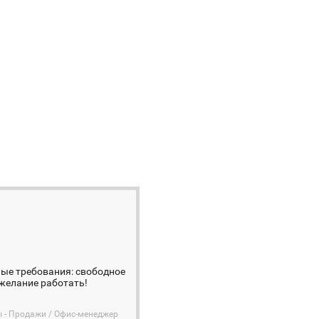
ые требования: свободное
желание работать!
ы - Продажи / Офис-менеджер