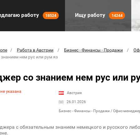
длагаю работу
Ищу работу
18524
14244
ропе
Работа в Австрии
Бизнес - Финансы - Продажи
Оф
знанием нем рус или рум яз
жер со знанием нем рус или р
 не указана
Австрия
26.01.2026
Бизнес - Финансы - Продажи / Офис-менедже
жера с обязательным знанием немецкого и русского либ
ене.