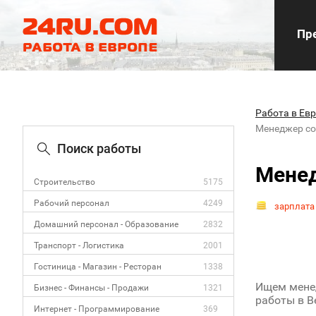
Пре
Работа в Ев
Менеджер со 
Поиск работы
Менед
Строительство
5175
Рабочий персонал
4249
зарплата
Домашний персонал - Образование
2832
Транспорт - Логистика
2001
Гостиница - Магазин - Ресторан
1338
Ищем менед
Бизнес - Финансы - Продажи
1321
работы в В
Интернет - Программирование
369