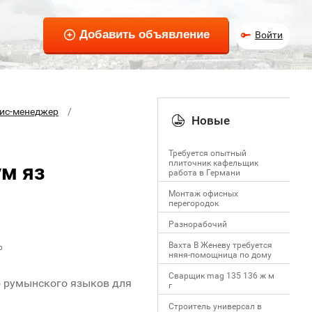
Войти
ис-менеджер
Новые
Требуется опытный
плиточник кафельщик
ум яз
работa в Германи
Mонтаж офисных
перегородок
Разнорабочий
Вахта В Женеву требуется
р
няня-помощница по дому
Сварщик mag 135 136 ж м
о румынского языков для
г
Строитель универсал в