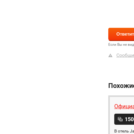
Если Вы не ви
Сообщи
Похожи
Официа
150
В отель J