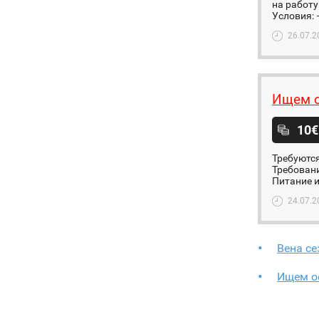
на работу
Условия: 
26.07.2
Ищем 
10€
Требуются
Требовани
Питание и
24.07.2
Вена се
Ищем о