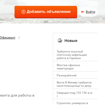
Войти
Официант
Новые
Требуется опытный
плиточник кафельщик
работa в Германи
Mонтаж офисных
перегородок
Разнорабочий
Вахта В Женеву требуется
няня-помощница по дому
Сварщик mag 135 136 ж м
ианта для работы в
г
Строитель универсал в