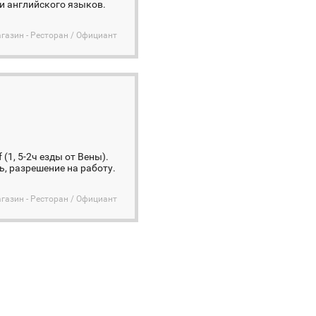
 и английского языков.
агазин - Ресторан / Официант
1, 5-2ч езды от Вены).
, разрешение на работу.
агазин - Ресторан / Официант