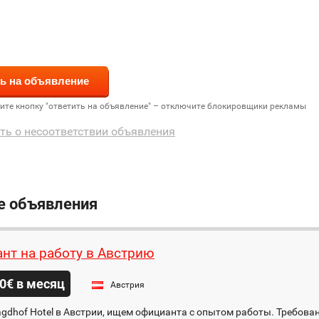
дите кнопку "ответить на объявление" – отключите блокировщики рекламы
ть о несоответствии объявления
е объявления
нт на работу в Австрию
0€ в месяц
Австрия
agdhof Hotel в Австрии, ищем официанта с опытом работы. Требова