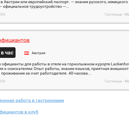
 в Австрии или европейский паспорт. — знание русского, немецкого
— официальное трудоустройство —...
026
Гостиница - М
официантов
 в час
Австрия
 официанты для работы в отеле на горнолыжном курорте Lackenhof (
я к соискателям: Опыт работы, знание языков, приятная внешность
 проживание за счет работодателя. 40-часова...
026
Гостиница - М
зонная работа в гастрономии
фициантов в клуб