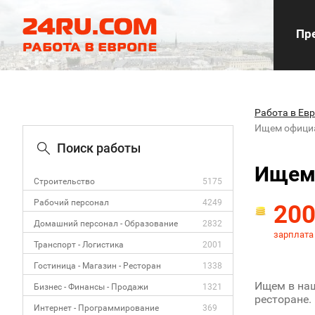
Пре
Работа в Ев
Ищем официа
Поиск работы
Ищем 
Строительство
5175
Рабочий персонал
4249
20
Домашний персонал - Образование
2832
зарплата
Транспорт - Логистика
2001
Гостиница - Магазин - Ресторан
1338
Ищем в наш
Бизнес - Финансы - Продажи
1321
ресторане.
Интернет - Программирование
369