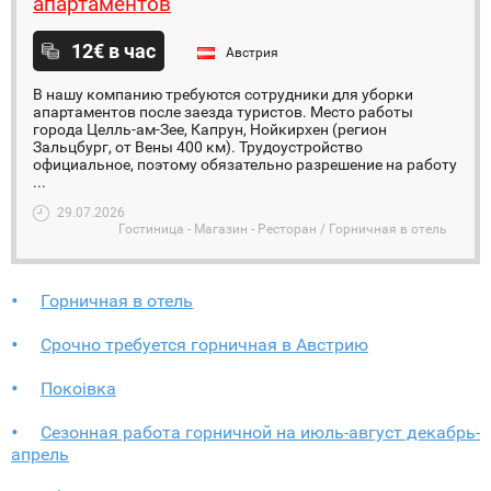
апартаментов
12€ в час
Австрия
В нашу компанию требуются сотрудники для уборки
апартаментов после заезда туристов. Место работы
города Целль-ам-Зее, Капрун, Нойкирхен (регион
Зальцбург, от Вены 400 км). Трудоустройство
официальное, поэтому обязательно разрешение на работу
...
29.07.2026
Гостиница - Магазин - Ресторан / Горничная в отель
Горничная в отель
Срочно требуется горничная в Австрию
Покоiвка
Сезонная работа горничной на июль-август декабрь-
апрель