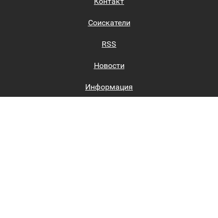
Контакт
Соискатели
RSS
Новости
Информация
Биржи труда
Вход на сайт
Регистрация на сайте
Каталог
Пользовательское соглашение
Восстановление пароля