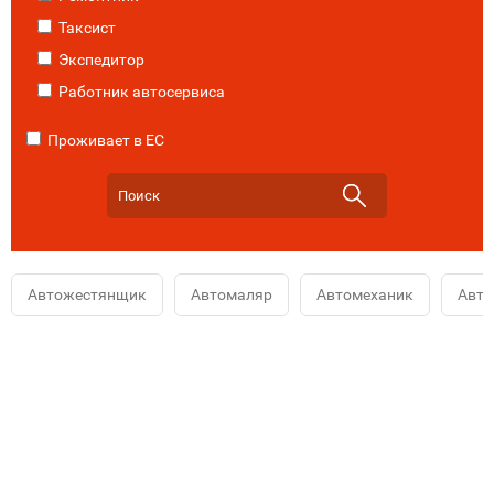
Таксист
Экспедитор
Работник автосервиса
Проживает в ЕС
Автожестянщик
Автомаляр
Автомеханик
Авт